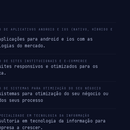
O DE APLICATIVOS ANDROID E IOS (NATIVO, HÍBRIDO E
aplicações para android e ios com as
logias do mercado.
O DE SITES INSTITUCIONAIS E E-COMMERCE
sites responsivos e otimizados para os
ca.
O DE SISTEMAS PARA OTIMIZAÇÃO DO SEU NÉGOCIO
sistemas para otimização do seu négocio ou
dos seus processo
PECIALIDADE EM TECNOLOGIA DA INFORMAÇÃO
sultoria em tecnologia da informação para
mpresa a crescer.