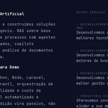
OUTROS SERVIÇOS
Artificial
 e construímos soluções
→ DESENVOLVIMENT
PWA)
gócio. RAG sobre base
Desenvolvemos 
e processos com agentes
melhores tecno
ados, copilots
 análise de documentos
→ DESENVOLVIMENT
Desenvolvemos 
a.
motores de bus
ara Demo
→ DESENVOLVIMENT
hon, Node, Laravel,
Desenvolvemos 
melhor gestão 
rant), orquestração de
lidade e custo de
l automatizado e
→ CONSULTORIA ES
Oferecemos con
dição vira passivo, não
ajudar a sua e