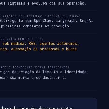
eus sistemas e evoluem com sua operação.
E AGENTES COM OPENCLAW, LANGGRAPH E CREWAI
ulti-agente com OpenClaw, LangGraph, CrewAI
 pipelines complexos em produção.
 SOLUÇÕES COM IA E LLMS
A sob medida: RAG, agentes autônomos,
rnos, automação de processos e busca
OUTS E IDENTIDADE VISUAL IMPACTANTES
viços de criação de layouts e identidade
udar sua marca a se destacar da
de conhecer mais sobre seus projetos.