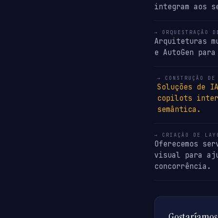
integram aos s
→ ORQUESTRAÇÃO D
Arquiteturas m
e AutoGen para
→ CONSTRUÇÃO DE
Soluções de I
copilots inte
semântica.
→ CRIAÇÃO DE LAY
Oferecemos ser
visual para aj
concorrência.
Gostaríamos 