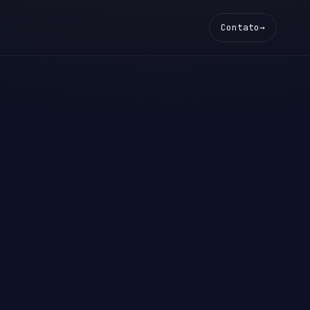
Contato
→