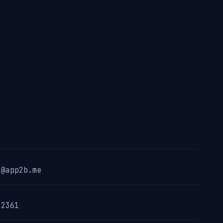
a@app2b.me
-2361