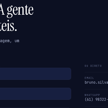
A gente
eis.
agem, um
L
OU DIRETO
EMAIL
bruno.silv
WHATSAPP
(61) 98322