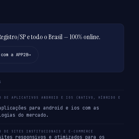
gistro/SP e todo o Brasil — 100% online.
 com a APP2B
→
S
O DE APLICATIVOS ANDROID E IOS (NATIVO, HÍBRIDO E
aplicações para android e ios com as
logias do mercado.
O DE SITES INSTITUCIONAIS E E-COMMERCE
sites responsivos e otimizados para os