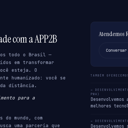
Atendemos Re
dade com a APP2B
Conversar
os todo o Brasil —
idos em transformar
ocê esteja. O
TAMBÉM OFERECEMO
nte humanizado: você se
da distância.
→ DESENVOLVIMENT
PWA)
imento para a
Desenvolvemos 
melhores tecno
s do mundo, com
→ DESENVOLVIMENT
usca uma parceria que
Desenvolvemos 