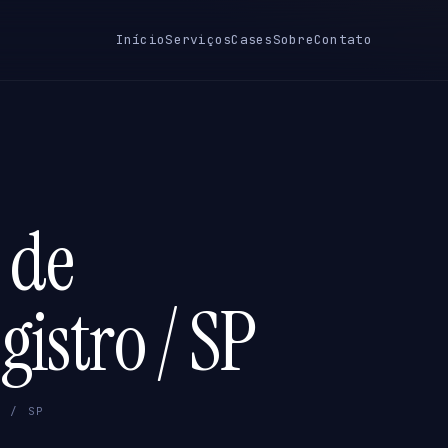
Início
Serviços
Cases
Sobre
Contato
 de
gistro / SP
O / SP