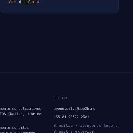
Ver detalhes
→
CONTATO
mento de aplicativos
bruno.silva@app2b.me
IOS (Nativo, Híbrido
+55 61 98322-2361
Brasília · atendemos todo o
mento de sites
Brasil e exterior