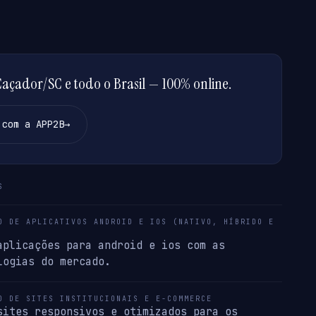
çador/SC e todo o Brasil — 100% online.
 com a APP2B
→
S
O DE APLICATIVOS ANDROID E IOS (NATIVO, HÍBRIDO E
aplicações para android e ios com as
logias do mercado.
O DE SITES INSTITUCIONAIS E E-COMMERCE
sites responsivos e otimizados para os