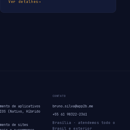
Ver detalhes
→
CONTATO
mento de aplicativos
bruno.silva@app2b.me
IOS (Nativo, Híbrido
+55 61 98322-2361
Brasília · atendemos todo o
mento de sites
Brasil e exterior