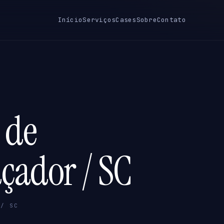
Início
Serviços
Cases
Sobre
Contato
 de
çador / SC
 / SC