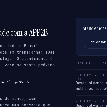
Atendemos Ca
dade com a APP2B
Conversar
os todo o Brasil —
dos em transformar suas
steja. O atendimento é
TAMBÉM OFERECEMO
: você se sente próximo
→ DESENVOLVIMENT
PWA)
imento para a
Desenvolvemos 
melhores tecno
s do mundo, com
→ DESENVOLVIMENT
usca uma parceria que
Desenvolvemos 