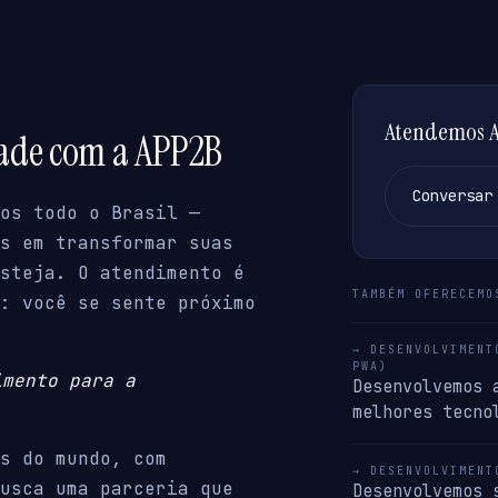
Atendemos Ap
dade com a APP2B
Conversar
os todo o Brasil —
s em transformar suas
steja. O atendimento é
TAMBÉM OFERECEMO
: você se sente próximo
→ DESENVOLVIMENT
PWA)
imento para a
Desenvolvemos 
melhores tecno
s do mundo, com
→ DESENVOLVIMENT
usca uma parceria que
Desenvolvemos 