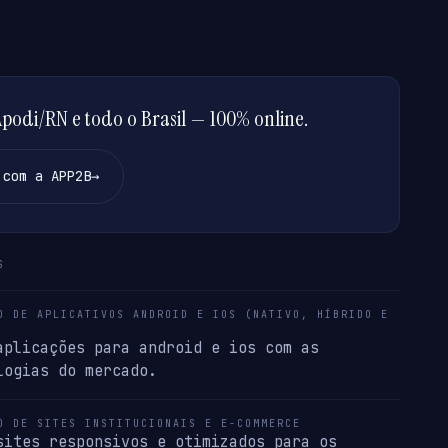
odi/RN e todo o Brasil — 100% online.
 com a APP2B
→
S
O DE APLICATIVOS ANDROID E IOS (NATIVO, HÍBRIDO E
aplicações para android e ios com as
logias do mercado.
O DE SITES INSTITUCIONAIS E E-COMMERCE
sites responsivos e otimizados para os