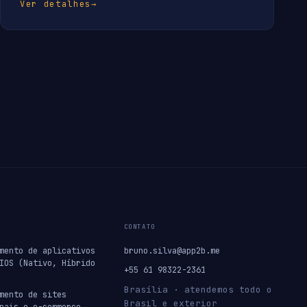
Ver detalhes
→
CONTATO
mento de aplicativos
bruno.silva@app2b.me
IOS (Nativo, Híbrido
+55 61 98322-2361
Brasília · atendemos todo o
mento de sites
Brasil e exterior