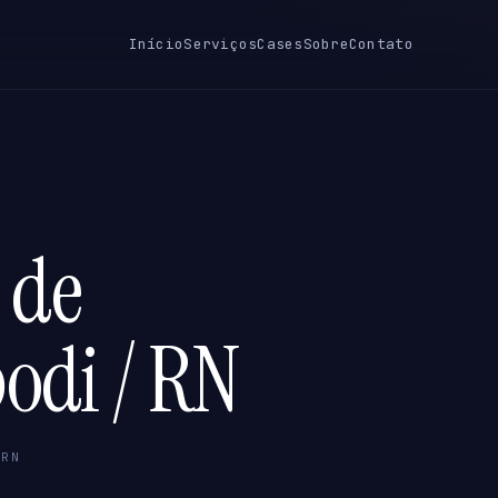
Início
Serviços
Cases
Sobre
Contato
 de
podi / RN
 RN