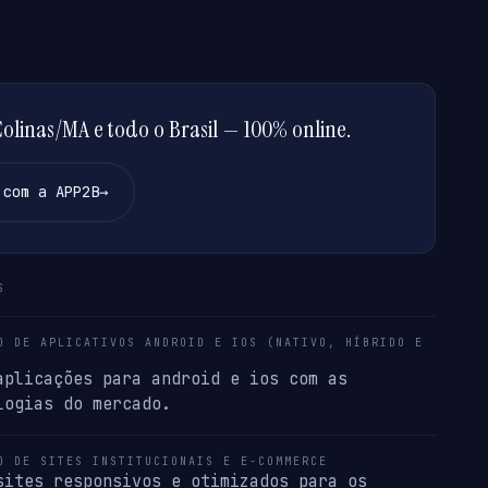
linas/MA e todo o Brasil — 100% online.
 com a APP2B
→
S
O DE APLICATIVOS ANDROID E IOS (NATIVO, HÍBRIDO E
aplicações para android e ios com as
logias do mercado.
O DE SITES INSTITUCIONAIS E E-COMMERCE
sites responsivos e otimizados para os