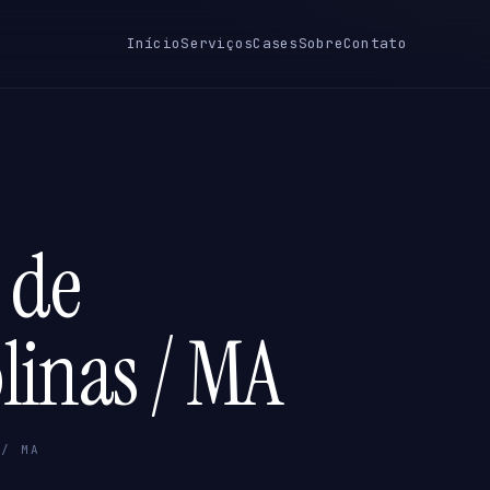
Início
Serviços
Cases
Sobre
Contato
 de
linas / MA
 / MA