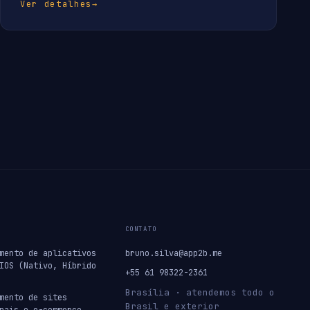
Ver detalhes
→
CONTATO
mento de aplicativos
bruno.silva@app2b.me
IOS (Nativo, Híbrido
+55 61 98322-2361
Brasília · atendemos todo o
mento de sites
Brasil e exterior