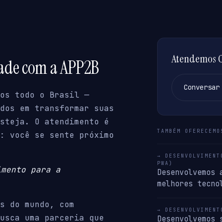
Atendemos Co
dade com a APP2B
Conversar
os todo o Brasil —
dos em transformar suas
steja. O atendimento é
TAMBÉM OFERECEMO
: você se sente próximo
→ DESENVOLVIMENT
PWA)
imento para a
Desenvolvemos 
melhores tecno
s do mundo, com
→ DESENVOLVIMENT
usca uma parceria que
Desenvolvemos 