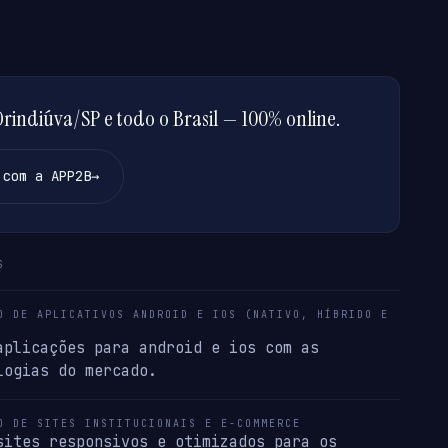
indiúva/SP e todo o Brasil — 100% online.
 com a APP2B
→
S
O DE APLICATIVOS ANDROID E IOS (NATIVO, HÍBRIDO E
aplicações para android e ios com as
logias do mercado.
O DE SITES INSTITUCIONAIS E E-COMMERCE
sites responsivos e otimizados para os