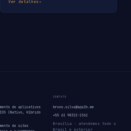
Ver detalhes
→
CONTATO
mento de aplicativos
bruno.silva@app2b.me
IOS (Nativo, Híbrido
+55 61 98322-2361
Brasília · atendemos todo o
mento de sites
Brasil e exterior