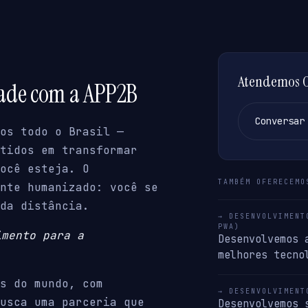
Atendemos Or
dade com a APP2B
Conversar
os todo o Brasil —
tidos em transformar
ocê esteja. O
TAMBÉM OFERECEMO
nte humanizado: você se
da distância.
→ DESENVOLVIMENT
PWA)
imento para a
Desenvolvemos 
melhores tecno
s do mundo, com
→ DESENVOLVIMENT
usca uma parceria que
Desenvolvemos 