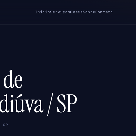
Início
Serviços
Cases
Sobre
Contato
 de
diúva / SP
/ SP