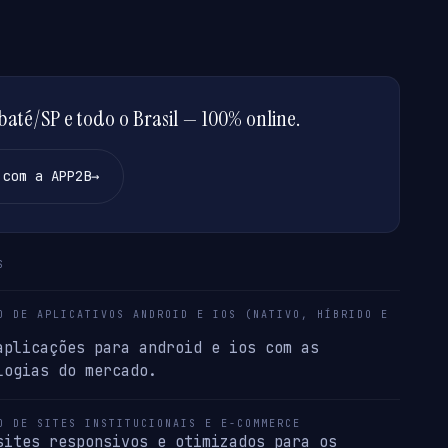
até/SP e todo o Brasil — 100% online.
 com a APP2B
→
S
O DE APLICATIVOS ANDROID E IOS (NATIVO, HÍBRIDO E
aplicações para android e ios com as
logias do mercado.
O DE SITES INSTITUCIONAIS E E-COMMERCE
sites responsivos e otimizados para os