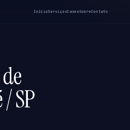
Início
Serviços
Cases
Sobre
Contato
 de
 / SP