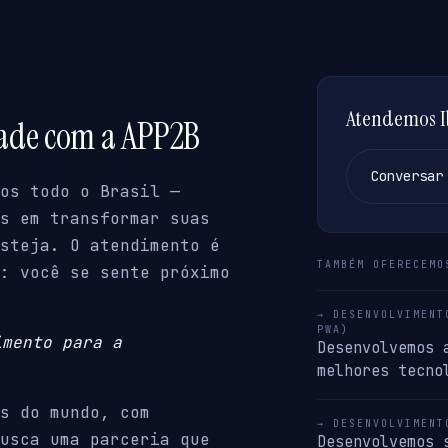
Atendemos Ib
dade com a APP2B
Conversar
os todo o Brasil —
s em transformar suas
steja. O atendimento é
TAMBÉM OFERECEMO
: você se sente próximo
→ DESENVOLVIMENT
PWA)
imento para a
Desenvolvemos 
melhores tecno
s do mundo, com
→ DESENVOLVIMENT
usca uma parceria que
Desenvolvemos 