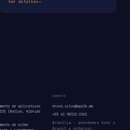
Ver detalhes
→
CONTATO
mento de aplicativos
bruno.silva@app2b.me
IOS (Nativo, Híbrido
+55 61 98322-2361
Brasília · atendemos todo o
mento de sites
Brasil e exterior