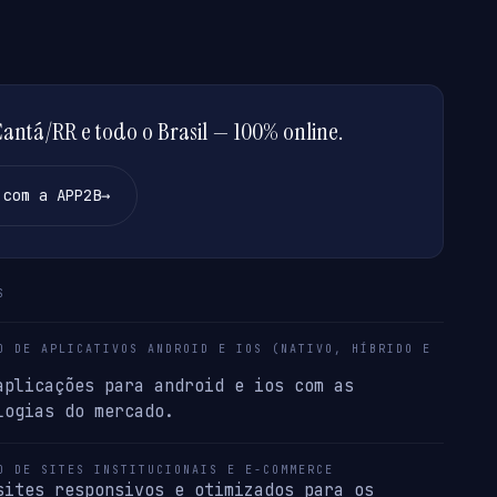
ntá/RR e todo o Brasil — 100% online.
 com a APP2B
→
S
O DE APLICATIVOS ANDROID E IOS (NATIVO, HÍBRIDO E
aplicações para android e ios com as
logias do mercado.
O DE SITES INSTITUCIONAIS E E-COMMERCE
sites responsivos e otimizados para os