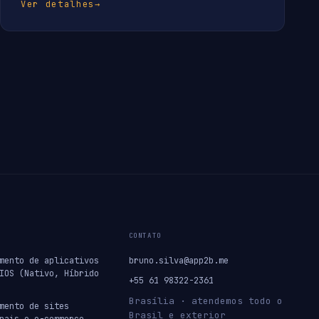
Ver detalhes
→
CONTATO
mento de aplicativos
bruno.silva@app2b.me
IOS (Nativo, Híbrido
+55 61 98322-2361
Brasília · atendemos todo o
mento de sites
Brasil e exterior