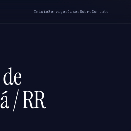
Início
Serviços
Cases
Sobre
Contato
 de
á / RR