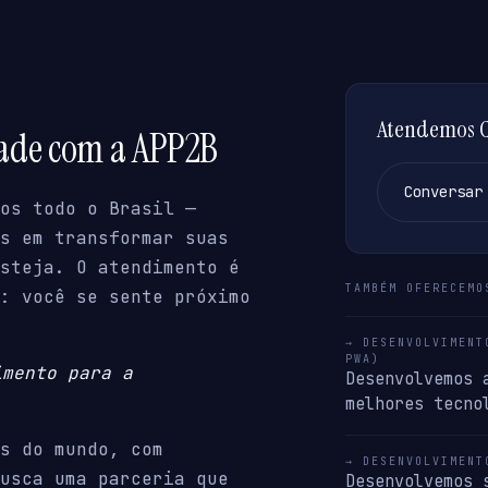
Atendemos Ca
dade com a APP2B
Conversar
os todo o Brasil —
s em transformar suas
steja. O atendimento é
TAMBÉM OFERECEMO
: você se sente próximo
→ DESENVOLVIMENT
PWA)
imento para a
Desenvolvemos 
melhores tecno
s do mundo, com
→ DESENVOLVIMENT
usca uma parceria que
Desenvolvemos 