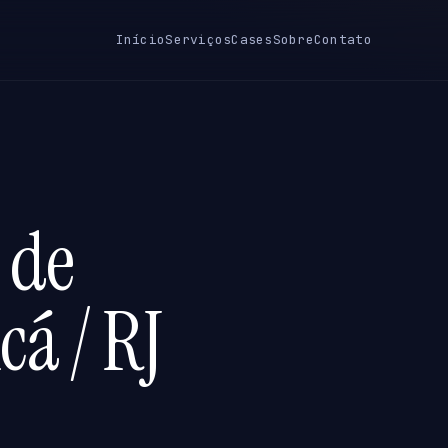
Início
Serviços
Cases
Sobre
Contato
 de
cá / RJ
J