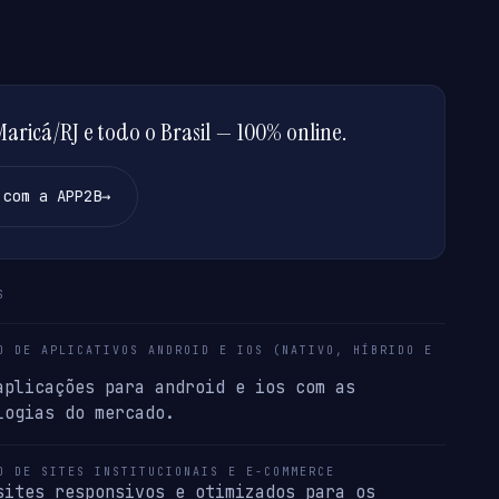
ricá/RJ e todo o Brasil — 100% online.
 com a APP2B
→
S
O DE APLICATIVOS ANDROID E IOS (NATIVO, HÍBRIDO E
aplicações para android e ios com as
logias do mercado.
O DE SITES INSTITUCIONAIS E E-COMMERCE
sites responsivos e otimizados para os