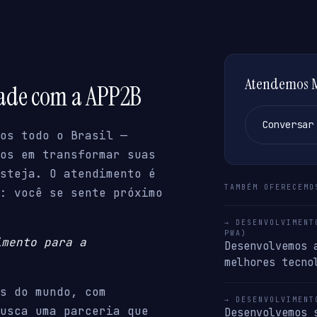
Atendemos Ma
dade com a APP2B
Conversar
os todo o Brasil —
os em transformar suas
steja. O atendimento é
TAMBÉM OFERECEMO
: você se sente próximo
→ DESENVOLVIMENT
PWA)
imento para a
Desenvolvemos 
melhores tecno
s do mundo, com
→ DESENVOLVIMENT
usca uma parceria que
Desenvolvemos 