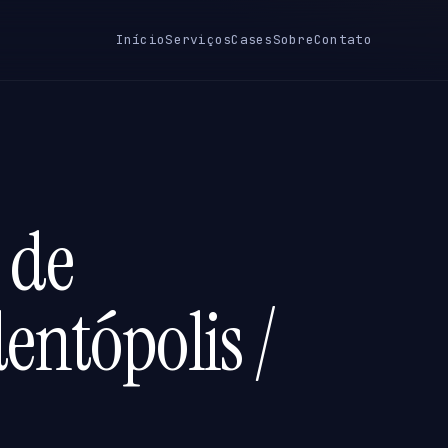
Início
Serviços
Cases
Sobre
Contato
 de
entópolis /