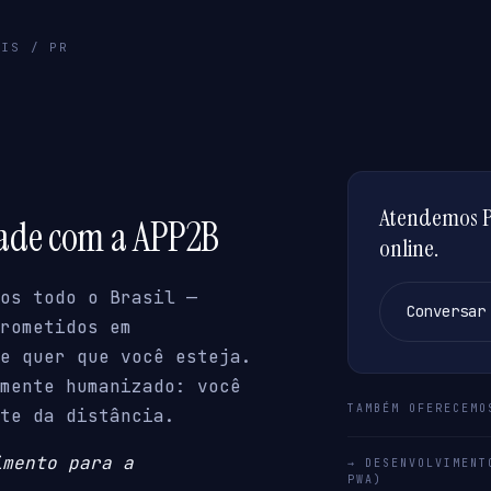
LIS / PR
Atendemos P
dade com a APP2B
online.
os todo o Brasil —
Conversar
rometidos em
e quer que você esteja.
mente humanizado: você
TAMBÉM OFERECEMO
te da distância.
imento para a
→ DESENVOLVIMENT
PWA)