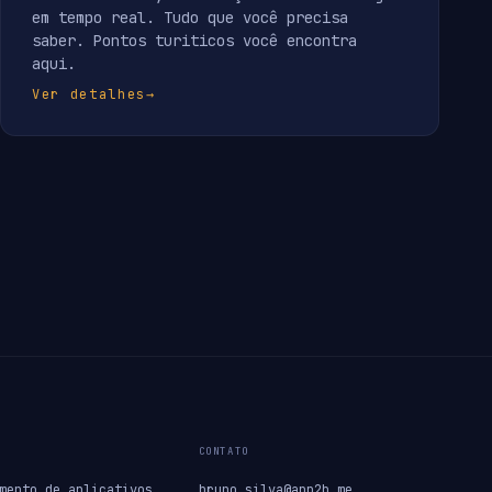
em tempo real. Tudo que você precisa
saber. Pontos turiticos você encontra
aqui.
Ver detalhes
→
CONTATO
mento de aplicativos
bruno.silva@app2b.me