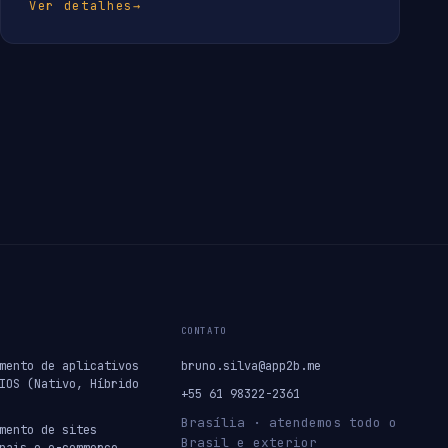
Ver detalhes
→
CONTATO
mento de aplicativos
bruno.silva@app2b.me
IOS (Nativo, Híbrido
+55 61 98322-2361
Brasília · atendemos todo o
mento de sites
Brasil e exterior