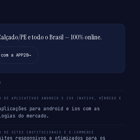
lçado/PE e todo o Brasil — 100% online.
 com a APP2B
→
S
O DE APLICATIVOS ANDROID E IOS (NATIVO, HÍBRIDO E
aplicações para android e ios com as
logias do mercado.
O DE SITES INSTITUCIONAIS E E-COMMERCE
sites responsivos e otimizados para os