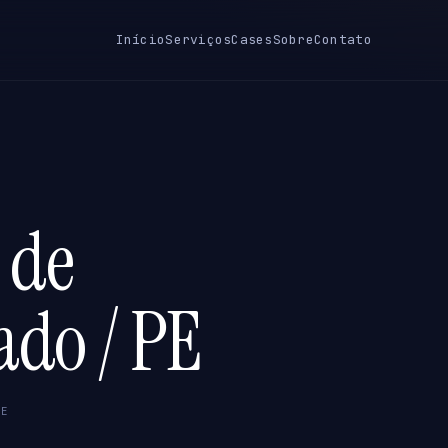
Início
Serviços
Cases
Sobre
Contato
 de
ado / PE
PE