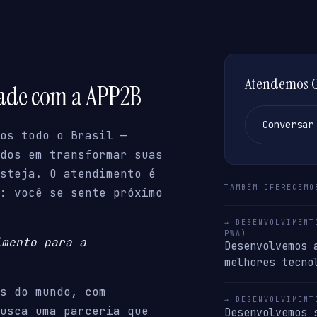
Atendemos Ca
dade com a APP2B
Conversar
os todo o Brasil —
dos em transformar suas
steja. O atendimento é
TAMBÉM OFERECEMO
: você se sente próximo
→ DESENVOLVIMENT
PWA)
imento para a
Desenvolvemos 
melhores tecno
s do mundo, com
→ DESENVOLVIMENT
usca uma parceria que
Desenvolvemos 