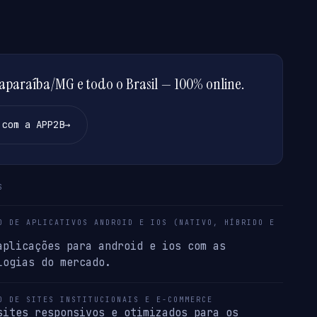
paraíba/MG e todo o Brasil — 100% online.
 com a APP2B
→
S
O DE APLICATIVOS ANDROID E IOS (NATIVO, HÍBRIDO E
aplicações para android e ios com as
logias do mercado.
O DE SITES INSTITUCIONAIS E E-COMMERCE
sites responsivos e otimizados para os