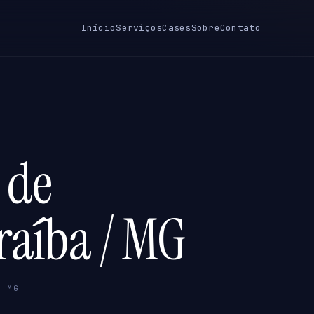
Início
Serviços
Cases
Sobre
Contato
 de
raíba / MG
/ MG