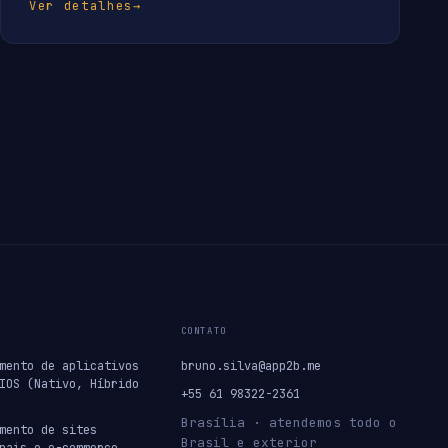
Ver detalhes
→
CONTATO
mento de aplicativos
bruno.silva@app2b.me
IOS (Nativo, Híbrido
+55 61 98322-2361
Brasília · atendemos todo o
mento de sites
Brasil e exterior