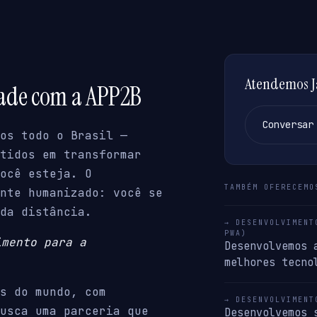
Atendemos Ja
dade com a APP2B
Conversar
os todo o Brasil —
tidos em transformar
ocê esteja. O
TAMBÉM OFERECEMO
nte humanizado: você se
da distância.
→ DESENVOLVIMENT
PWA)
imento para a
Desenvolvemos 
melhores tecno
s do mundo, com
→ DESENVOLVIMENT
usca uma parceria que
Desenvolvemos 