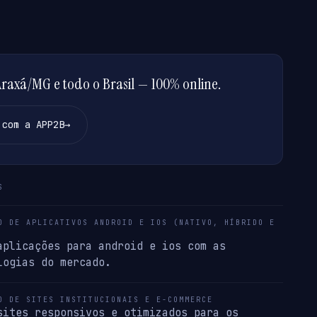
axá/MG e todo o Brasil — 100% online.
 com a APP2B
→
S
O DE APLICATIVOS ANDROID E IOS (NATIVO, HÍBRIDO E
aplicações para android e ios com as
logias do mercado.
O DE SITES INSTITUCIONAIS E E-COMMERCE
sites responsivos e otimizados para os