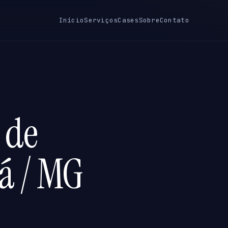
Início
Serviços
Cases
Sobre
Contato
 de
á / MG