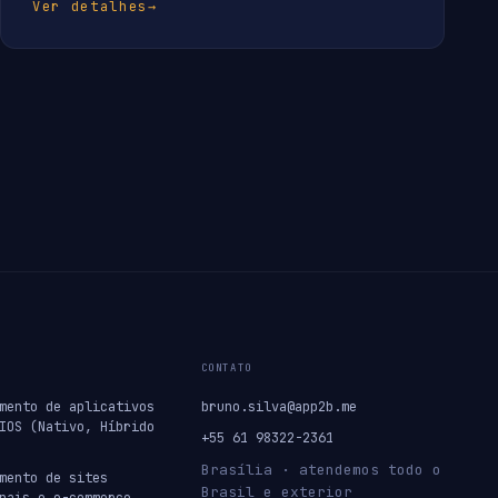
Ver detalhes
→
CONTATO
mento de aplicativos
bruno.silva@app2b.me
IOS (Nativo, Híbrido
+55 61 98322-2361
Brasília · atendemos todo o
mento de sites
Brasil e exterior