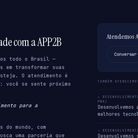
Atendemos Ar
dade com a APP2B
Conversar
os todo o Brasil —
s em transformar suas
steja. O atendimento é
TAMBÉM OFERECEMO
: você se sente próximo
→ DESENVOLVIMENT
PWA)
imento para a
Desenvolvemos 
melhores tecno
s do mundo, com
→ DESENVOLVIMENT
usca uma parceria que
Desenvolvemos 