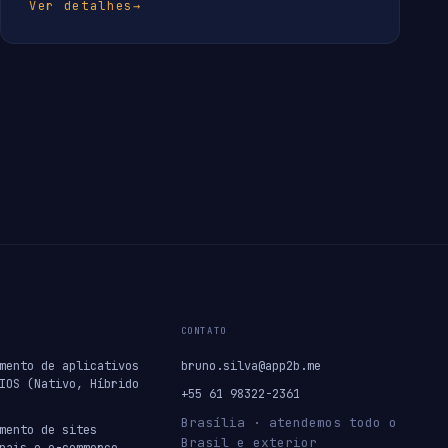
Ver detalhes
→
CONTATO
mento de aplicativos
bruno.silva@app2b.me
IOS (Nativo, Híbrido
+55 61 98322-2361
Brasília · atendemos todo o
mento de sites
Brasil e exterior