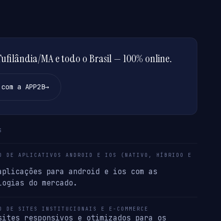
filândia/MA e todo o Brasil — 100% online.
 com a APP2B
→
S
O DE APLICATIVOS ANDROID E IOS (NATIVO, HÍBRIDO E
aplicações para android e ios com as
logias do mercado.
O DE SITES INSTITUCIONAIS E E-COMMERCE
sites responsivos e otimizados para os