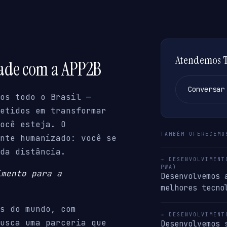
Atendemos Tu
dade com a APP2B
Conversar
os todo o Brasil —
etidos em transformar
ocê esteja. O
TAMBÉM OFERECEMO
nte humanizado: você se
da distância.
→ DESENVOLVIMENT
PWA)
imento para a
Desenvolvemos 
melhores tecno
s do mundo, com
→ DESENVOLVIMENT
usca uma parceria que
Desenvolvemos 