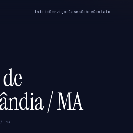
Início
Serviços
Cases
Sobre
Contato
 de
lândia / MA
 / MA