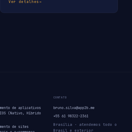
Ver detalhes
→
CONTATO
mento de aplicativos
bruno.silva@app2b.me
IOS (Nativo, Híbrido
+55 61 98322-2361
Brasília · atendemos todo o
mento de sites
Brasil e exterior