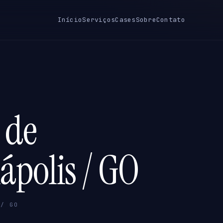
Início
Serviços
Cases
Sobre
Contato
 de
ápolis / GO
 / GO