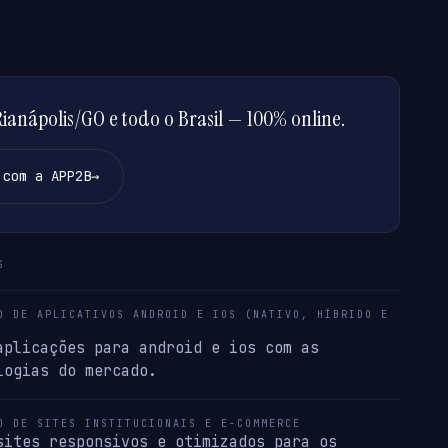
anápolis/GO e todo o Brasil — 100% online.
 com a APP2B
→
S
O DE APLICATIVOS ANDROID E IOS (NATIVO, HÍBRIDO E
aplicações para android e ios com as
logias do mercado.
O DE SITES INSTITUCIONAIS E E-COMMERCE
sites responsivos e otimizados para os