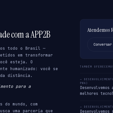
Atendemos Ri
dade com a APP2B
Conversar
os todo o Brasil —
etidos em transformar
ocê esteja. O
TAMBÉM OFERECEMO
nte humanizado: você se
da distância.
→ DESENVOLVIMENT
PWA)
imento para a
Desenvolvemos 
melhores tecno
s do mundo, com
→ DESENVOLVIMENT
usca uma parceria que
Desenvolvemos 