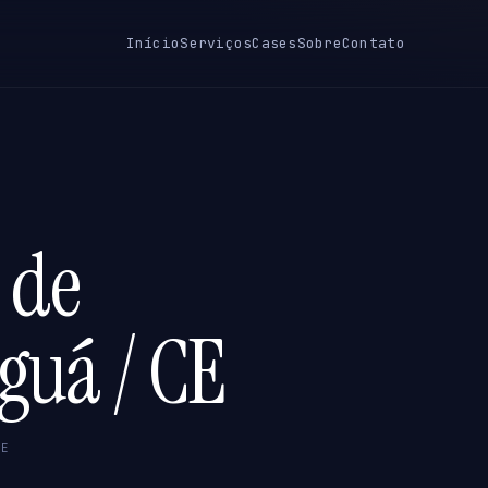
Início
Serviços
Cases
Sobre
Contato
 de
guá / CE
CE