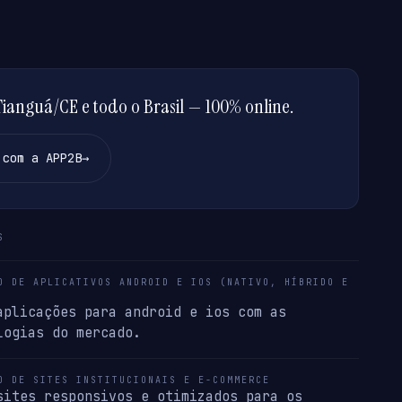
anguá/CE e todo o Brasil — 100% online.
 com a APP2B
→
S
O DE APLICATIVOS ANDROID E IOS (NATIVO, HÍBRIDO E
aplicações para android e ios com as
logias do mercado.
O DE SITES INSTITUCIONAIS E E-COMMERCE
sites responsivos e otimizados para os