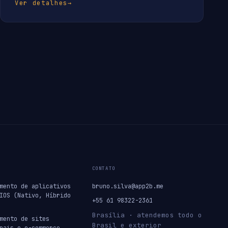
Ver detalhes
→
CONTATO
mento de aplicativos
bruno.silva@app2b.me
IOS (Nativo, Híbrido
+55 61 98322-2361
Brasília · atendemos todo o
mento de sites
Brasil e exterior