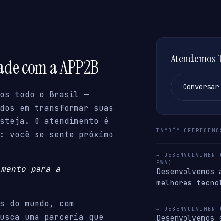
Atendemos Ti
dade com a APP2B
Conversar
os todo o Brasil —
dos em transformar suas
steja. O atendimento é
TAMBÉM OFERECEMO
: você se sente próximo
→ DESENVOLVIMENT
PWA)
imento para a
Desenvolvemos 
melhores tecno
s do mundo, com
→ DESENVOLVIMENT
usca uma parceria que
Desenvolvemos 