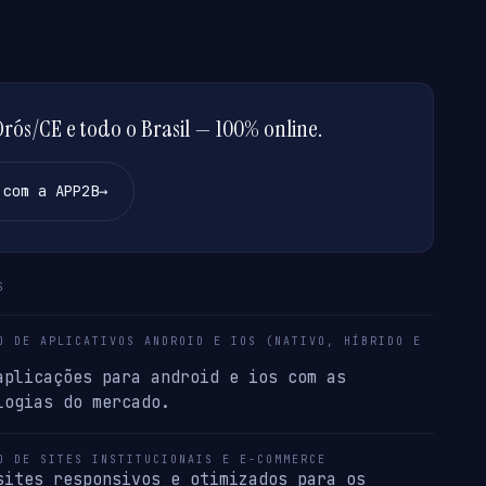
ós/CE e todo o Brasil — 100% online.
 com a APP2B
→
S
O DE APLICATIVOS ANDROID E IOS (NATIVO, HÍBRIDO E
aplicações para android e ios com as
logias do mercado.
O DE SITES INSTITUCIONAIS E E-COMMERCE
sites responsivos e otimizados para os