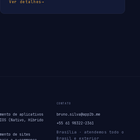
Ver detalhes
→
CONTATO
mento de aplicativos
bruno.silva@app2b.me
IOS (Nativo, Híbrido
+55 61 98322-2361
Brasília · atendemos todo o
mento de sites
Brasil e exterior