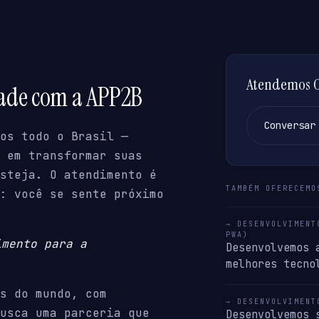
Atendemos Or
dade com a APP2B
Conversar
os todo o Brasil —
s em transformar suas
steja. O atendimento é
TAMBÉM OFERECEMO
: você se sente próximo
→ DESENVOLVIMENT
PWA)
imento para a
Desenvolvemos 
melhores tecno
s do mundo, com
→ DESENVOLVIMENT
usca uma parceria que
Desenvolvemos 