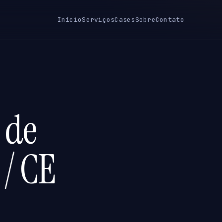
Início
Serviços
Cases
Sobre
Contato
 de
 / CE