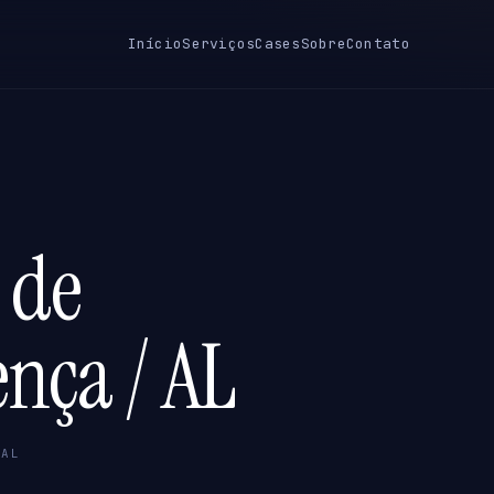
Início
Serviços
Cases
Sobre
Contato
 de
ença / AL
 AL