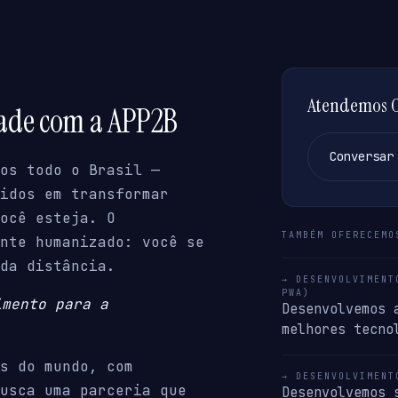
Atendemos Ol
dade com a APP2B
Conversar
os todo o Brasil —
idos em transformar
ocê esteja. O
TAMBÉM OFERECEMO
nte humanizado: você se
da distância.
→ DESENVOLVIMENT
PWA)
imento para a
Desenvolvemos 
melhores tecno
s do mundo, com
→ DESENVOLVIMENT
usca uma parceria que
Desenvolvemos 