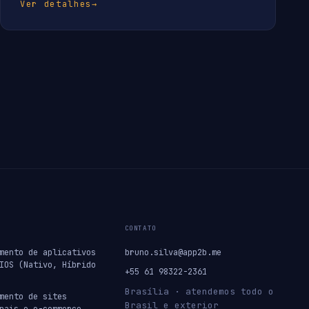
Ver detalhes
→
CONTATO
mento de aplicativos
bruno.silva@app2b.me
IOS (Nativo, Híbrido
+55 61 98322-2361
Brasília · atendemos todo o
mento de sites
Brasil e exterior