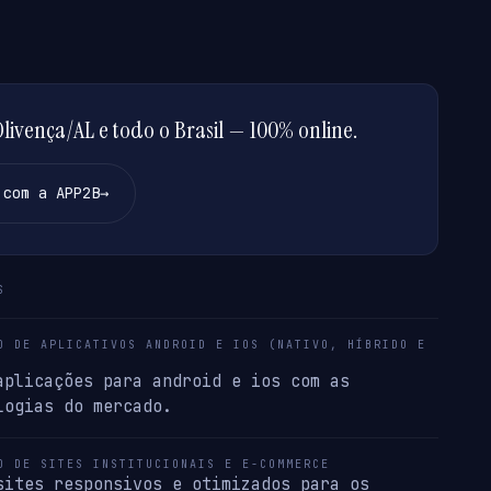
ivença/AL e todo o Brasil — 100% online.
 com a APP2B
→
S
O DE APLICATIVOS ANDROID E IOS (NATIVO, HÍBRIDO E
aplicações para android e ios com as
logias do mercado.
O DE SITES INSTITUCIONAIS E E-COMMERCE
sites responsivos e otimizados para os