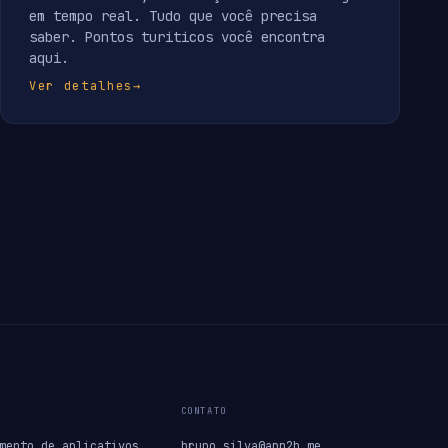
em tempo real. Tudo que você precisa
saber. Pontos turiticos você encontra
aqui.
Ver detalhes
→
CONTATO
mento de aplicativos
bruno.silva@app2b.me