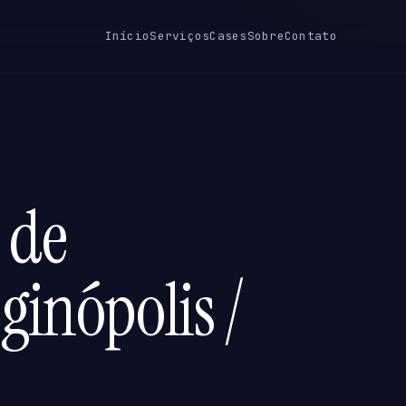
Início
Serviços
Cases
Sobre
Contato
 de
ginópolis /