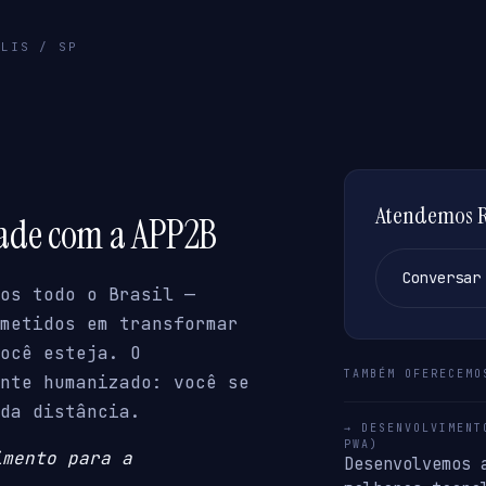
OLIS / SP
Atendemos Re
dade com a APP2B
Conversar
os todo o Brasil —
metidos em transformar
ocê esteja. O
TAMBÉM OFERECEMO
nte humanizado: você se
da distância.
→ DESENVOLVIMENT
PWA)
imento para a
Desenvolvemos 