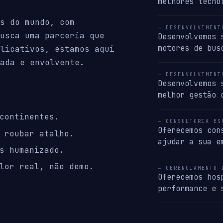
melhores tecno
s do mundo, com
→ DESENVOLVIMENT
usca uma parceria que
Desenvolvemos 
motores de bus
licativos, estamos aqui
ada e envolvente.
→ DESENVOLVIMENT
Desenvolvemos 
melhor gestão 
continentes.
→ CONSULTORIA ES
Oferecemos con
 roubar atalho.
ajudar a sua e
s humanizado.
lor real, não demo.
→ GERENCIAMENTO 
Oferecemos hos
performance e 