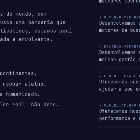
melhores tecno
s do mundo, com
→ DESENVOLVIMENT
usca uma parceria que
Desenvolvemos 
motores de bus
licativos, estamos aqui
ada e envolvente.
→ DESENVOLVIMENT
Desenvolvemos 
melhor gestão 
continentes.
→ CONSULTORIA ES
Oferecemos con
 roubar atalho.
ajudar a sua e
s humanizado.
lor real, não demo.
→ GERENCIAMENTO 
Oferecemos hos
performance e 