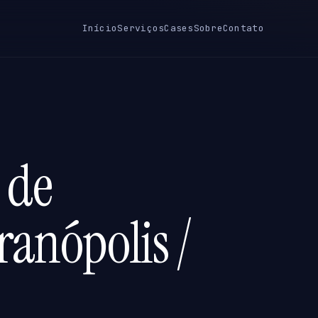
Início
Serviços
Cases
Sobre
Contato
 de
ranópolis /