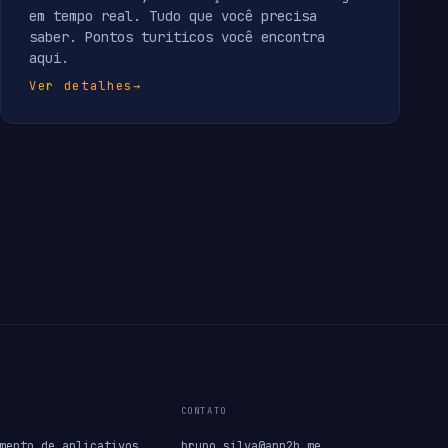
em tempo real. Tudo que você precisa
saber. Pontos turiticos você encontra
aqui.
Ver detalhes
→
CONTATO
mento de aplicativos
bruno.silva@app2b.me