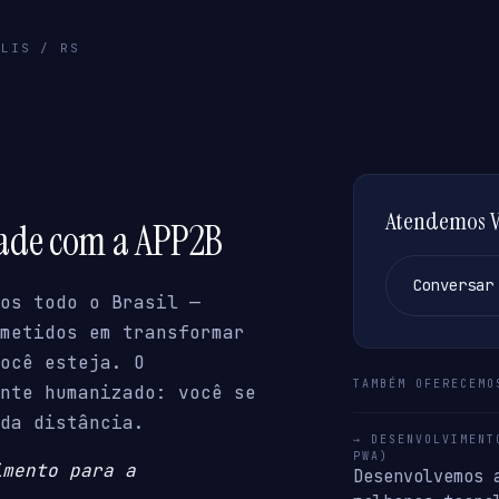
OLIS / RS
Atendemos Ve
dade com a APP2B
Conversar
os todo o Brasil —
metidos em transformar
ocê esteja. O
TAMBÉM OFERECEMO
nte humanizado: você se
da distância.
→ DESENVOLVIMENT
PWA)
imento para a
Desenvolvemos 