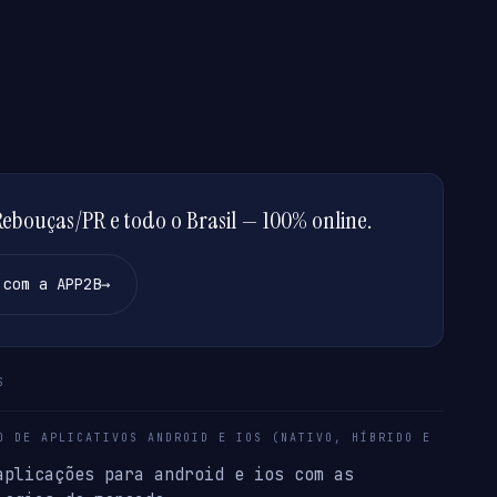
bouças/PR e todo o Brasil — 100% online.
 com a APP2B
→
S
O DE APLICATIVOS ANDROID E IOS (NATIVO, HÍBRIDO E
aplicações para android e ios com as