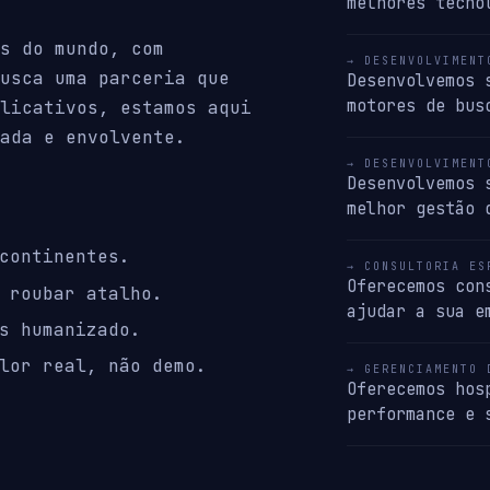
melhores tecno
s do mundo, com
→ DESENVOLVIMENT
usca uma parceria que
Desenvolvemos 
motores de bus
licativos, estamos aqui
ada e envolvente.
→ DESENVOLVIMENT
Desenvolvemos 
melhor gestão 
continentes.
→ CONSULTORIA ES
Oferecemos con
 roubar atalho.
ajudar a sua e
s humanizado.
lor real, não demo.
→ GERENCIAMENTO 
Oferecemos hos
performance e 