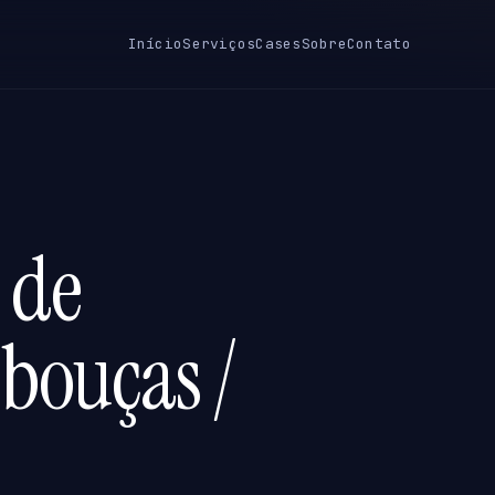
Início
Serviços
Cases
Sobre
Contato
 de
ebouças /