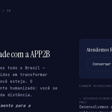
S / PR
Atendemos Re
dade com a APP2B
Conversar
os todo o Brasil —
idos em transformar
ocê esteja. O
TAMBÉM OFERECEMO
nte humanizado: você se
da distância.
→ DESENVOLVIMENT
PWA)
imento para a
Desenvolvemos 