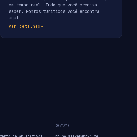
em tempo real. Tudo que você precisa
saber. Pontos turiticos você encontra
aqui.
Ver detalhes
→
CONTATO
mento de aplicativos
bruno.silva@app2b.me