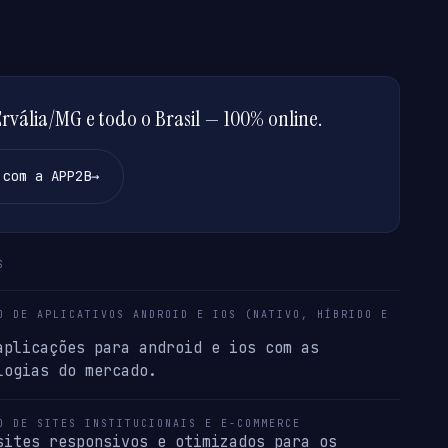
vália/MG e todo o Brasil — 100% online.
 com a APP2B
→
S
O DE APLICATIVOS ANDROID E IOS (NATIVO, HÍBRIDO E
aplicações para android e ios com as
logias do mercado.
O DE SITES INSTITUCIONAIS E E-COMMERCE
sites responsivos e otimizados para os