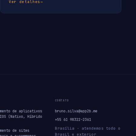
Ver detalhes
→
CONTATO
mento de aplicativos
bruno.silva@app2b.me
IOS (Nativo, Híbrido
+55 61 98322-2361
Brasília · atendemos todo o
mento de sites
Brasil e exterior