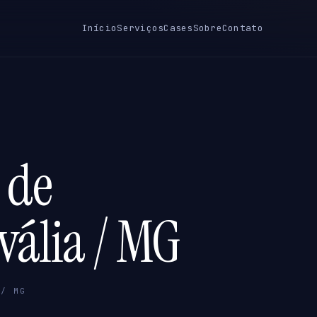
Início
Serviços
Cases
Sobre
Contato
 de
vália / MG
 / MG