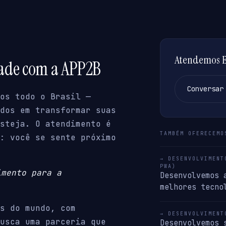
Atendemos Er
dade com a APP2B
Conversar
os todo o Brasil —
dos em transformar suas
steja. O atendimento é
TAMBÉM OFERECEMO
: você se sente próximo
→ DESENVOLVIMENT
PWA)
imento para a
Desenvolvemos 
melhores tecno
s do mundo, com
→ DESENVOLVIMENT
usca uma parceria que
Desenvolvemos 