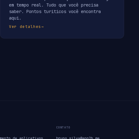
em tempo real. Tudo que você precisa
saber. Pontos turiticos você encontra
aqui.
Ver detalhes
→
CONTATO
mento de aplicativos
bruno.silva@app2b.me