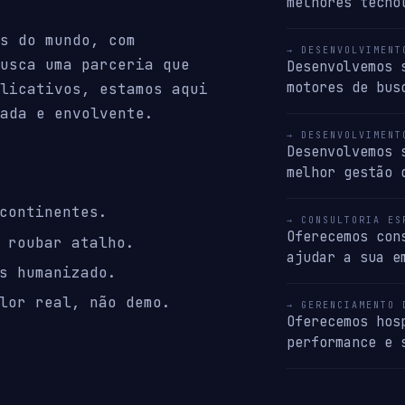
melhores tecno
s do mundo, com
→ DESENVOLVIMENT
usca uma parceria que
Desenvolvemos 
motores de bus
licativos, estamos aqui
ada e envolvente.
→ DESENVOLVIMENT
Desenvolvemos 
melhor gestão 
continentes.
→ CONSULTORIA ES
Oferecemos con
 roubar atalho.
ajudar a sua e
s humanizado.
lor real, não demo.
→ GERENCIAMENTO 
Oferecemos hos
performance e 