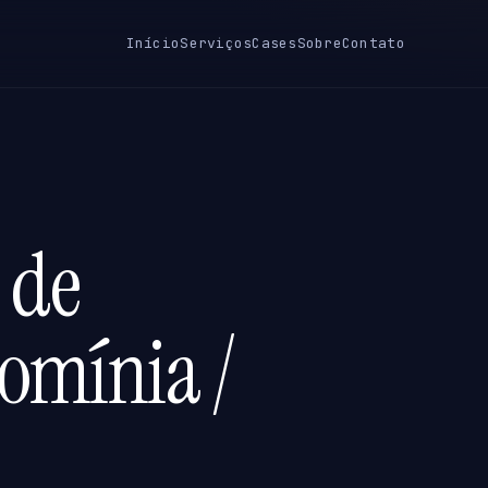
Início
Serviços
Cases
Sobre
Contato
 de
romínia /