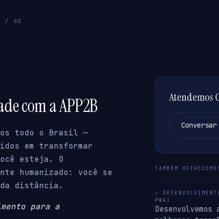
A / GO
Atendemos Cr
dade com a APP2B
Conversar
os todo o Brasil —
idos em transformar
ocê esteja. O
TAMBÉM OFERECEMO
nte humanizado: você se
da distância.
→ DESENVOLVIMENT
PWA)
imento para a
Desenvolvemos 