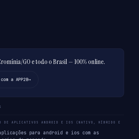
omínia/GO e todo o Brasil — 100% online.
 com a APP2B
→
S
O DE APLICATIVOS ANDROID E IOS (NATIVO, HÍBRIDO E
aplicações para android e ios com as