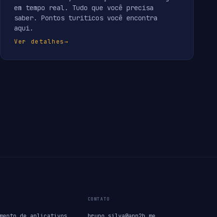
em tempo real. Tudo que você precisa
saber. Pontos turiticos você encontra
aqui.
Ver detalhes
→
CONTATO
mento de aplicativos
bruno.silva@app2b.me