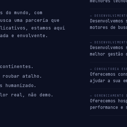
melhores tecno
s do mundo, com
→ DESENVOLVIMENT
usca uma parceria que
Desenvolvemos 
motores de bus
licativos, estamos aqui
ada e envolvente.
→ DESENVOLVIMENT
Desenvolvemos 
melhor gestão 
continentes.
→ CONSULTORIA ES
Oferecemos con
 roubar atalho.
ajudar a sua e
s humanizado.
lor real, não demo.
→ GERENCIAMENTO 
Oferecemos hos
performance e 