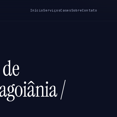
Início
Serviços
Cases
Sobre
Contato
 de
agoiânia /