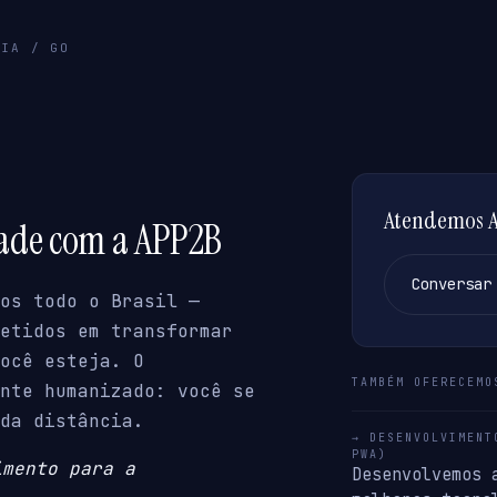
NIA / GO
Atendemos Ar
dade com a APP2B
Conversar
os todo o Brasil —
etidos em transformar
ocê esteja. O
TAMBÉM OFERECEMO
nte humanizado: você se
da distância.
→ DESENVOLVIMENT
PWA)
imento para a
Desenvolvemos 