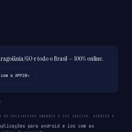
agoiânia/GO e todo o Brasil — 100% online.
 com a APP2B
→
S
O DE APLICATIVOS ANDROID E IOS (NATIVO, HÍBRIDO E
aplicações para android e ios com as