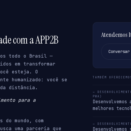
Atendemos It
dade com a APP2B
Conversar
os todo o Brasil —
idos em transformar
ocê esteja. O
TAMBÉM OFERECEMO
nte humanizado: você se
da distância.
→ DESENVOLVIMENT
PWA)
imento para a
Desenvolvemos 
melhores tecno
s do mundo, com
→ DESENVOLVIMENT
usca uma parceria que
Desenvolvemos 