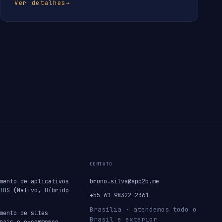
Ver detalhes
→
CONTATO
mento de aplicativos
bruno.silva@app2b.me
IOS (Nativo, Híbrido
+55 61 98322-2361
Brasília · atendemos todo o
mento de sites
Brasil e exterior