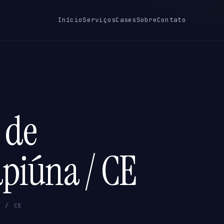
Início
Serviços
Cases
Sobre
Contato
 de
apiúna / CE
A / CE