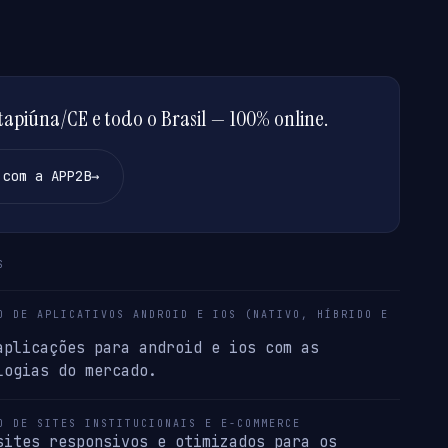
apiúna/CE e todo o Brasil — 100% online.
 com a APP2B
→
S
O DE APLICATIVOS ANDROID E IOS (NATIVO, HÍBRIDO E
aplicações para android e ios com as
logias do mercado.
O DE SITES INSTITUCIONAIS E E-COMMERCE
sites responsivos e otimizados para os