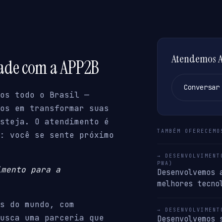
Atendemos Ar
dade com a APP2B
Conversar
os todo o Brasil —
os em transformar suas
steja. O atendimento é
TAMBÉM OFERECEMO
: você se sente próximo
→ DESENVOLVIMENT
PWA)
imento para a
Desenvolvemos 
melhores tecno
s do mundo, com
→ DESENVOLVIMENT
usca uma parceria que
Desenvolvemos 