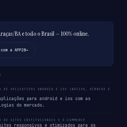
aças/BA e todo o Brasil — 100% online.
 com a APP2B
→
S
O DE APLICATIVOS ANDROID E IOS (NATIVO, HÍBRIDO E
aplicações para android e ios com as
logias do mercado.
O DE SITES INSTITUCIONAIS E E-COMMERCE
sites responsivos e otimizados para os