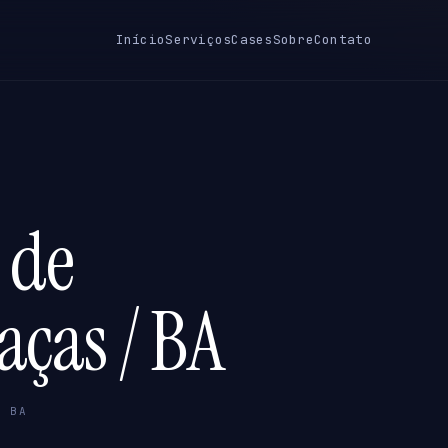
Início
Serviços
Cases
Sobre
Contato
 de
aças / BA
/ BA