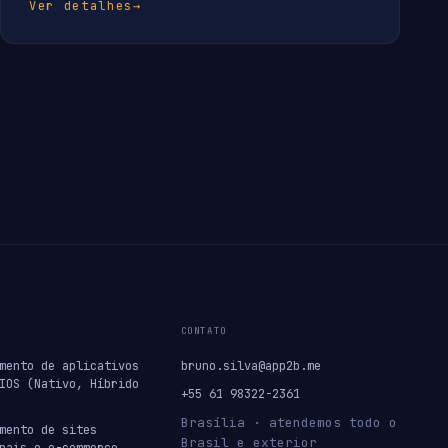
Ver detalhes
→
CONTATO
mento de aplicativos
bruno.silva@app2b.me
IOS (Nativo, Híbrido
+55 61 98322-2361
Brasília · atendemos todo o
mento de sites
Brasil e exterior