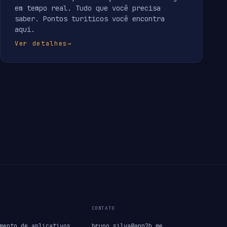
em tempo real. Tudo que você precisa
saber. Pontos turiticos você encontra
aqui.
Ver detalhes
→
CONTATO
mento de aplicativos
bruno.silva@app2b.me