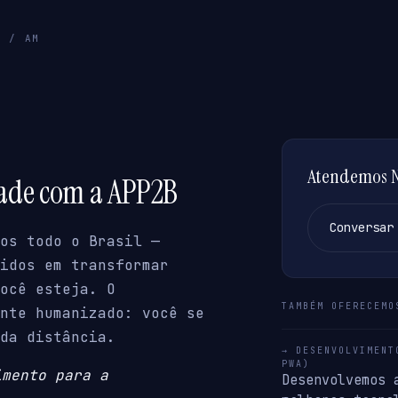
Á / AM
Atendemos N
dade com a APP2B
Conversar
os todo o Brasil —
idos em transformar
ocê esteja. O
TAMBÉM OFERECEMO
nte humanizado: você se
da distância.
→ DESENVOLVIMENT
PWA)
imento para a
Desenvolvemos 