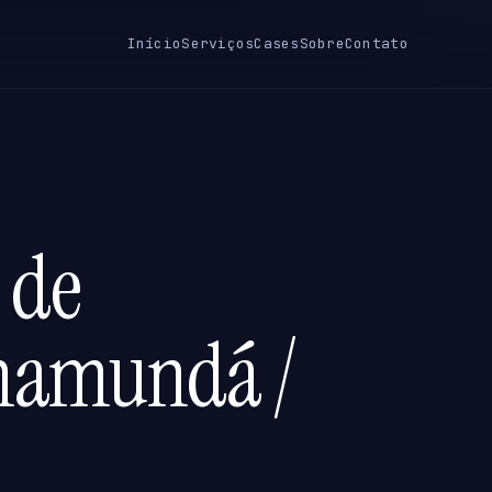
Início
Serviços
Cases
Sobre
Contato
 de
Nhamundá /