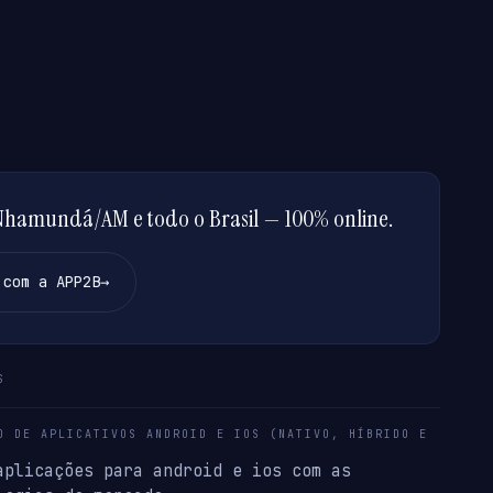
hamundá/AM e todo o Brasil — 100% online.
 com a APP2B
→
S
O DE APLICATIVOS ANDROID E IOS (NATIVO, HÍBRIDO E
aplicações para android e ios com as