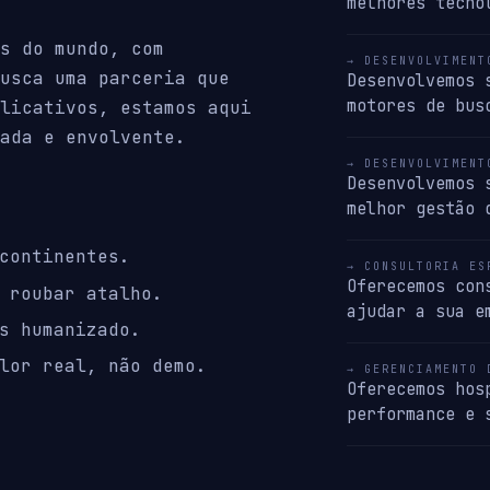
melhores tecno
s do mundo, com
→ DESENVOLVIMENT
usca uma parceria que
Desenvolvemos 
motores de bus
licativos, estamos aqui
ada e envolvente.
→ DESENVOLVIMENT
Desenvolvemos 
melhor gestão 
continentes.
→ CONSULTORIA ES
Oferecemos con
 roubar atalho.
ajudar a sua e
s humanizado.
lor real, não demo.
→ GERENCIAMENTO 
Oferecemos hos
performance e 