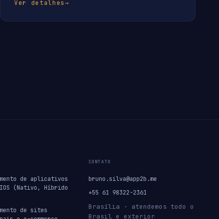
Ver detalhes
→
CONTATO
mento de aplicativos
bruno.silva@app2b.me
IOS (Nativo, Híbrido
+55 61 98322-2361
Brasília · atendemos todo o
mento de sites
Brasil e exterior