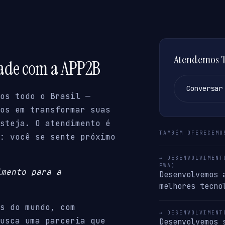
Atendemos Ta
dade com a APP2B
Conversar
os todo o Brasil —
os em transformar suas
steja. O atendimento é
TAMBÉM OFERECEMO
: você se sente próximo
→ DESENVOLVIMENT
PWA)
imento para a
Desenvolvemos 
melhores tecno
s do mundo, com
→ DESENVOLVIMENT
usca uma parceria que
Desenvolvemos 