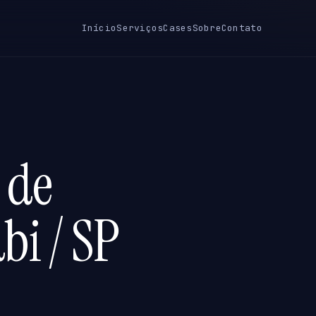
Início
Serviços
Cases
Sobre
Contato
 de
bi / SP
P