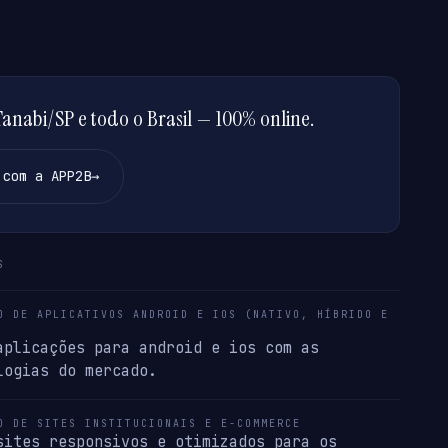
nabi/SP e todo o Brasil — 100% online.
 com a APP2B
→
S
O DE APLICATIVOS ANDROID E IOS (NATIVO, HÍBRIDO E
aplicações para android e ios com as
logias do mercado.
O DE SITES INSTITUCIONAIS E E-COMMERCE
sites responsivos e otimizados para os