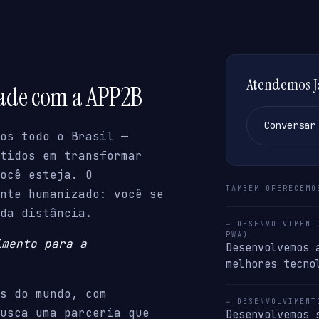
Atendemos Ja
dade com a APP2B
Conversar
os todo o Brasil —
tidos em transformar
ocê esteja. O
TAMBÉM OFERECEMO
nte humanizado: você se
da distância.
→ DESENVOLVIMENT
PWA)
imento para a
Desenvolvemos 
melhores tecno
s do mundo, com
→ DESENVOLVIMENT
usca uma parceria que
Desenvolvemos 