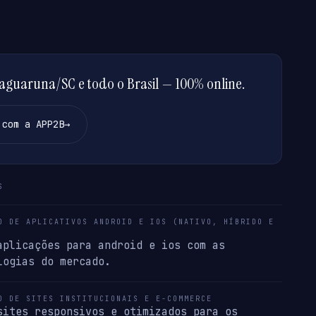
guaruna/SC e todo o Brasil — 100% online.
 com a APP2B
→
S
O DE APLICATIVOS ANDROID E IOS (NATIVO, HÍBRIDO E
aplicações para android e ios com as
logias do mercado.
O DE SITES INSTITUCIONAIS E E-COMMERCE
sites responsivos e otimizados para os