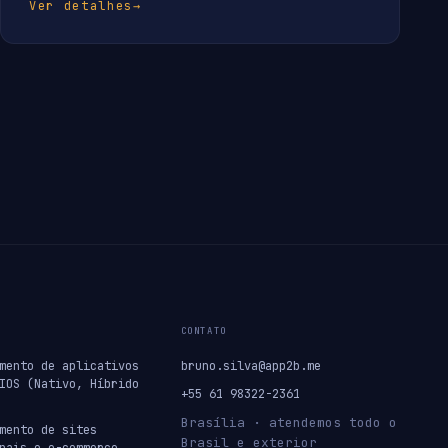
Ver detalhes
→
CONTATO
mento de aplicativos
bruno.silva@app2b.me
IOS (Nativo, Híbrido
+55 61 98322-2361
Brasília · atendemos todo o
mento de sites
Brasil e exterior