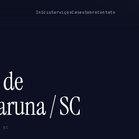
Início
Serviços
Cases
Sobre
Contato
 de
aruna / SC
/ SC