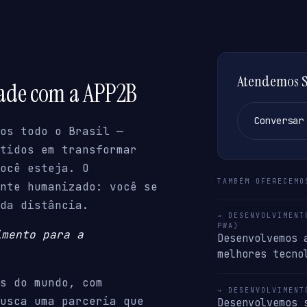
Atendemos S
dade com a APP2B
Conversar
os todo o Brasil —
tidos em transformar
ocê esteja. O
TAMBÉM OFERECEMO
nte humanizado: você se
da distância.
→ DESENVOLVIMENT
PWA)
imento para a
Desenvolvemos 
melhores tecno
s do mundo, com
→ DESENVOLVIMENT
usca uma parceria que
Desenvolvemos 