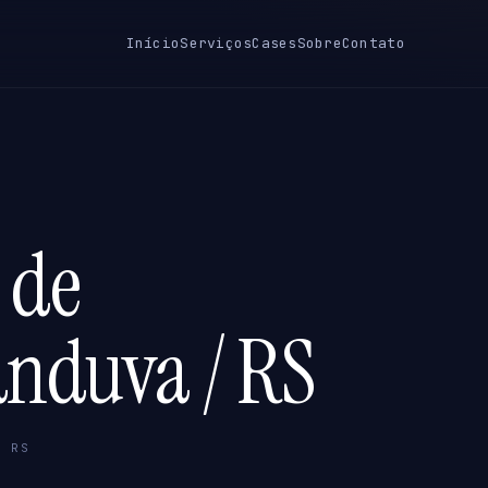
Início
Serviços
Cases
Sobre
Contato
 de
anduva / RS
/ RS