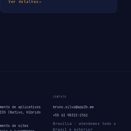
Ver detalhes
→
CONTATO
mento de aplicativos
bruno.silva@app2b.me
IOS (Nativo, Híbrido
+55 61 98322-2361
Brasília · atendemos todo o
mento de sites
Brasil e exterior