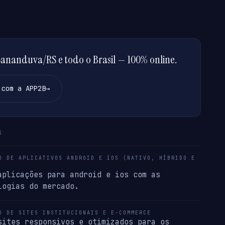
ananduva/RS e todo o Brasil — 100% online.
 com a APP2B
→
S
O DE APLICATIVOS ANDROID E IOS (NATIVO, HÍBRIDO E
aplicações para android e ios com as
logias do mercado.
O DE SITES INSTITUCIONAIS E E-COMMERCE
sites responsivos e otimizados para os