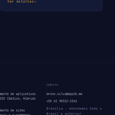
Ver detalhes
→
CONTATO
mento de aplicativos
bruno.silva@app2b.me
IOS (Nativo, Híbrido
+55 61 98322-2361
Brasília · atendemos todo o
mento de sites
Brasil e exterior