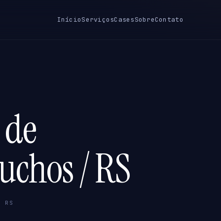
Início
Serviços
Cases
Sobre
Contato
 de
uchos / RS
/ RS