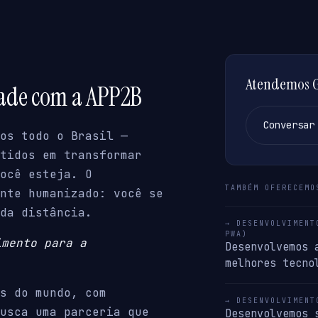
Atendemos Ga
dade com a APP2B
Conversar
os todo o Brasil —
tidos em transformar
ocê esteja. O
TAMBÉM OFERECEMO
nte humanizado: você se
da distância.
→ DESENVOLVIMENT
PWA)
imento para a
Desenvolvemos 
melhores tecno
s do mundo, com
→ DESENVOLVIMENT
usca uma parceria que
Desenvolvemos 