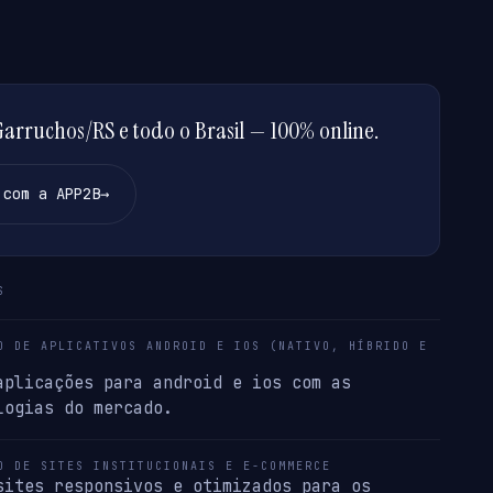
rruchos/RS e todo o Brasil — 100% online.
 com a APP2B
→
S
O DE APLICATIVOS ANDROID E IOS (NATIVO, HÍBRIDO E
aplicações para android e ios com as
logias do mercado.
O DE SITES INSTITUCIONAIS E E-COMMERCE
sites responsivos e otimizados para os