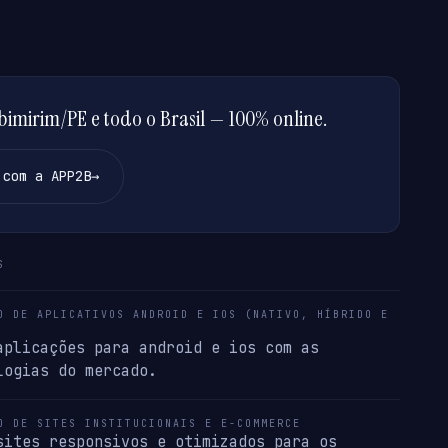
imirim/PE e todo o Brasil — 100% online.
 com a APP2B
→
S
O DE APLICATIVOS ANDROID E IOS (NATIVO, HÍBRIDO E
aplicações para android e ios com as
logias do mercado.
O DE SITES INSTITUCIONAIS E E-COMMERCE
sites responsivos e otimizados para os