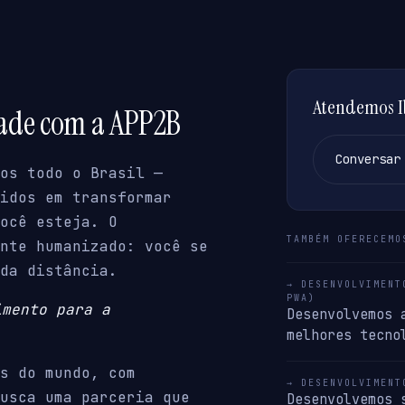
Atendemos Ib
dade com a APP2B
Conversar
os todo o Brasil —
idos em transformar
ocê esteja. O
TAMBÉM OFERECEMO
nte humanizado: você se
da distância.
→ DESENVOLVIMENT
PWA)
imento para a
Desenvolvemos 
melhores tecno
s do mundo, com
→ DESENVOLVIMENT
usca uma parceria que
Desenvolvemos 