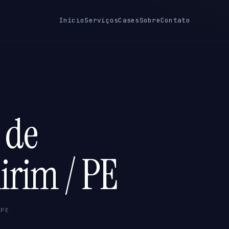
Início
Serviços
Cases
Sobre
Contato
 de
irim / PE
 PE