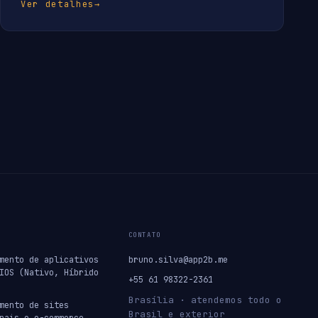
Ver detalhes
→
CONTATO
mento de aplicativos
bruno.silva@app2b.me
IOS (Nativo, Híbrido
+55 61 98322-2361
Brasília · atendemos todo o
mento de sites
Brasil e exterior