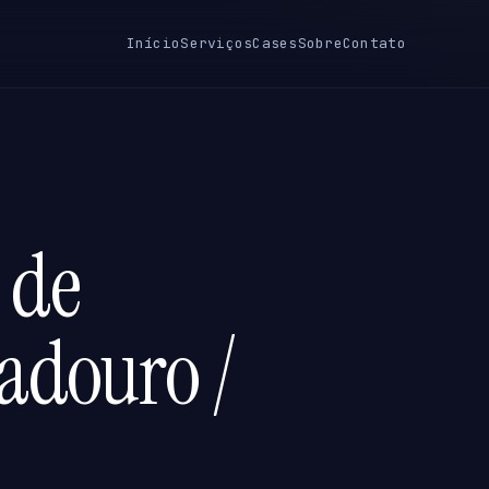
Início
Serviços
Cases
Sobre
Contato
 de
adouro /