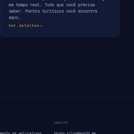
em tempo real. Tudo que você precisa
saber. Pontos turiticos você encontra
aqui.
Ver detalhes
→
CONTATO
mento de aplicativos
bruno.silva@app2b.me