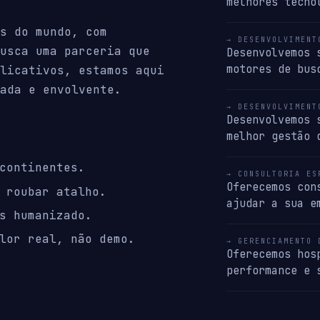
melhores tecno
s do mundo, com
→ DESENVOLVIMENT
usca uma parceria que
Desenvolvemos 
motores de bus
licativos, estamos aqui
ada e envolvente.
→ DESENVOLVIMENT
Desenvolvemos 
melhor gestão 
continentes.
→ CONSULTORIA ES
Oferecemos con
 roubar atalho.
ajudar a sua e
s humanizado.
lor real, não demo.
→ GERENCIAMENTO 
Oferecemos hos
performance e 