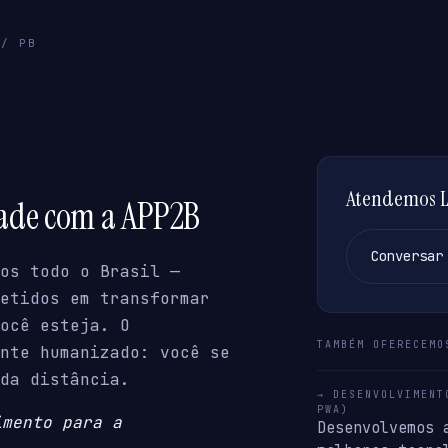
 / PB
Atendemos L
dade com a APP2B
Conversar
os todo o Brasil —
etidos em transformar
ocê esteja. O
TAMBÉM OFERECEMO
nte humanizado: você se
da distância.
→ DESENVOLVIMENT
PWA)
imento para a
Desenvolvemos 