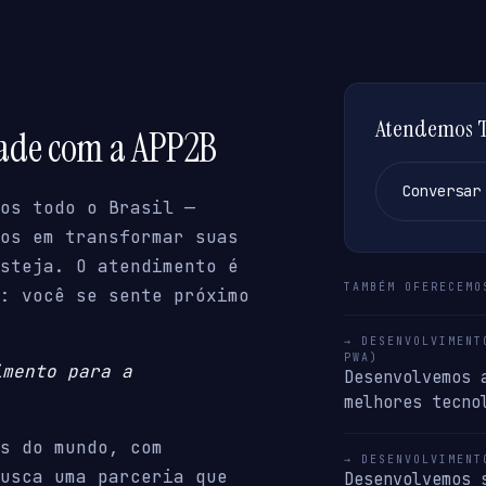
Atendemos Ta
dade com a APP2B
Conversar
os todo o Brasil —
os em transformar suas
steja. O atendimento é
TAMBÉM OFERECEMO
: você se sente próximo
→ DESENVOLVIMENT
PWA)
imento para a
Desenvolvemos 
melhores tecno
s do mundo, com
→ DESENVOLVIMENT
usca uma parceria que
Desenvolvemos 