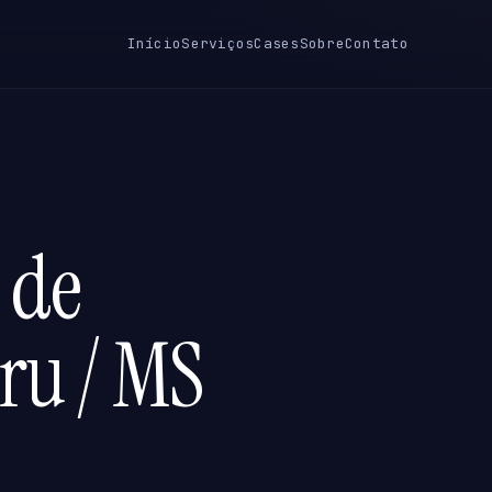
Início
Serviços
Cases
Sobre
Contato
 de
ru / MS
S