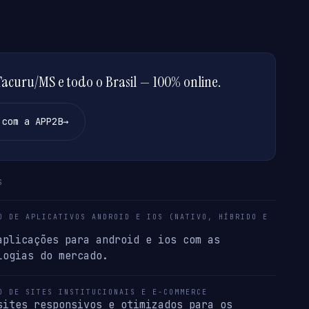
curu/MS e todo o Brasil — 100% online.
 com a APP2B
→
S
O DE APLICATIVOS ANDROID E IOS (NATIVO, HÍBRIDO E
aplicações para android e ios com as
logias do mercado.
O DE SITES INSTITUCIONAIS E E-COMMERCE
sites responsivos e otimizados para os