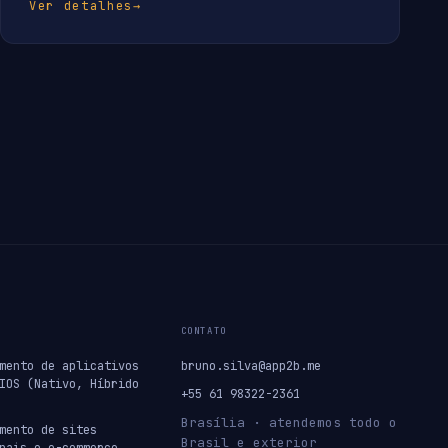
Ver detalhes
→
CONTATO
mento de aplicativos
bruno.silva@app2b.me
IOS (Nativo, Híbrido
+55 61 98322-2361
Brasília · atendemos todo o
mento de sites
Brasil e exterior