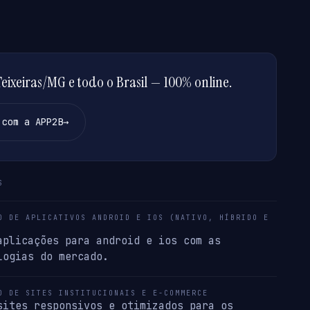
ixeiras/MG e todo o Brasil — 100% online.
 com a APP2B
→
S
O DE APLICATIVOS ANDROID E IOS (NATIVO, HÍBRIDO E
aplicações para android e ios com as
logias do mercado.
O DE SITES INSTITUCIONAIS E E-COMMERCE
sites responsivos e otimizados para os