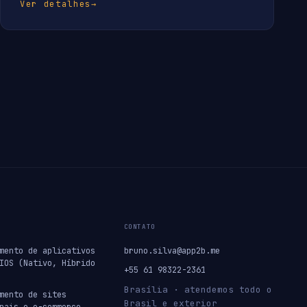
Ver detalhes
→
CONTATO
mento de aplicativos
bruno.silva@app2b.me
IOS (Nativo, Híbrido
+55 61 98322-2361
Brasília · atendemos todo o
mento de sites
Brasil e exterior