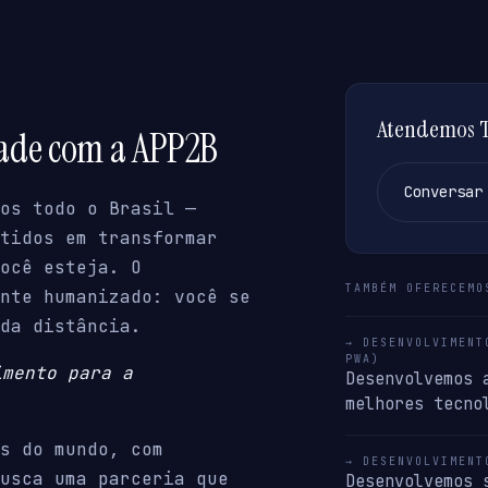
Atendemos Te
dade com a APP2B
Conversar
os todo o Brasil —
tidos em transformar
ocê esteja. O
TAMBÉM OFERECEMO
nte humanizado: você se
da distância.
→ DESENVOLVIMENT
PWA)
imento para a
Desenvolvemos 
melhores tecno
s do mundo, com
→ DESENVOLVIMENT
usca uma parceria que
Desenvolvemos 