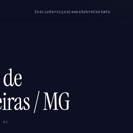
Início
Serviços
Cases
Sobre
Contato
 de
iras / MG
/ MG