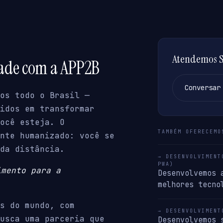
Atendemos Se
dade com a APP2B
Conversar
os todo o Brasil —
idos em transformar
ocê esteja. O
TAMBÉM OFERECEMO
nte humanizado: você se
da distância.
→ DESENVOLVIMENT
PWA)
imento para a
Desenvolvemos 
melhores tecno
s do mundo, com
→ DESENVOLVIMENT
usca uma parceria que
Desenvolvemos 