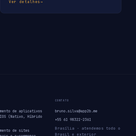
Ver detalhes
→
CONTATO
mento de aplicativos
bruno.silva@app2b.me
IOS (Nativo, Híbrido
+55 61 98322-2361
Brasília · atendemos todo o
mento de sites
Brasil e exterior