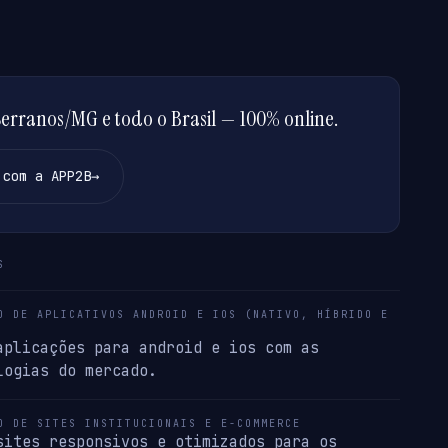
rranos/MG e todo o Brasil — 100% online.
 com a APP2B
→
S
O DE APLICATIVOS ANDROID E IOS (NATIVO, HÍBRIDO E
aplicações para android e ios com as
logias do mercado.
O DE SITES INSTITUCIONAIS E E-COMMERCE
sites responsivos e otimizados para os