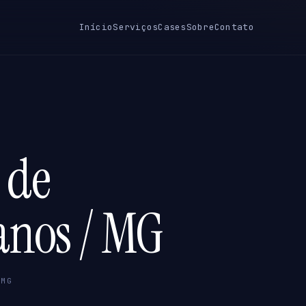
Início
Serviços
Cases
Sobre
Contato
 de
anos / MG
 MG