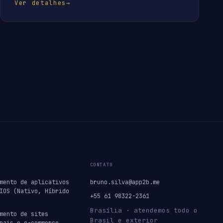
Ver detalhes
→
CONTATO
mento de aplicativos
bruno.silva@app2b.me
IOS (Nativo, Híbrido
+55 61 98322-2361
Brasília · atendemos todo o
mento de sites
Brasil e exterior