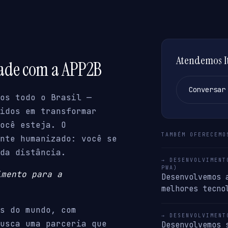
Atendemos It
dade com a APP2B
Conversar
os todo o Brasil —
idos em transformar
ocê esteja. O
TAMBÉM OFERECEMO
nte humanizado: você se
da distância.
→ DESENVOLVIMENT
PWA)
imento para a
Desenvolvemos 
melhores tecno
s do mundo, com
→ DESENVOLVIMENT
usca uma parceria que
Desenvolvemos 