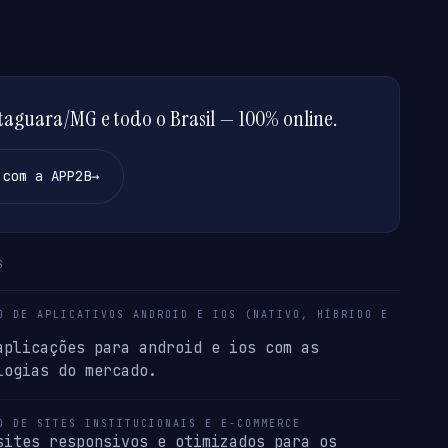
aguara/MG e todo o Brasil — 100% online.
 com a APP2B
→
S
O DE APLICATIVOS ANDROID E IOS (NATIVO, HÍBRIDO E
aplicações para android e ios com as
logias do mercado.
O DE SITES INSTITUCIONAIS E E-COMMERCE
sites responsivos e otimizados para os