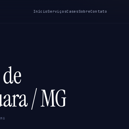
Início
Serviços
Cases
Sobre
Contato
 de
uara / MG
 MG