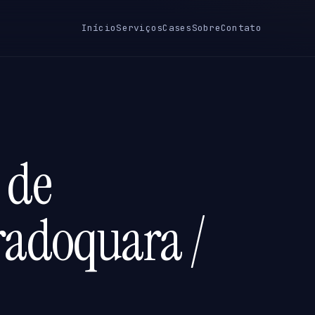
Início
Serviços
Cases
Sobre
Contato
 de
radoquara /