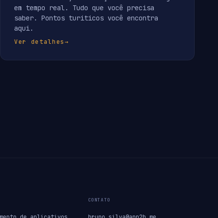
em tempo real. Tudo que você precisa
saber. Pontos turiticos você encontra
aqui.
Ver detalhes
→
CONTATO
mento de aplicativos
bruno.silva@app2b.me