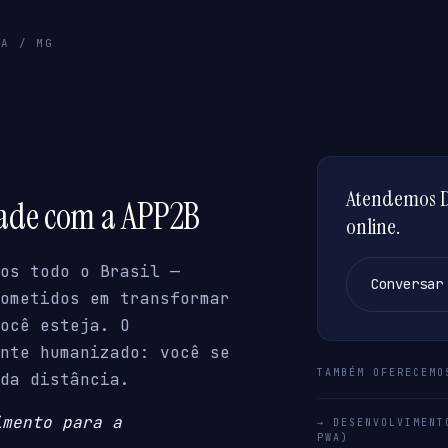
RA / MG
Atendemos D
dade com a APP2B
online.
os todo o Brasil —
Conversar
ometidos em transformar
ocê esteja. O
nte humanizado: você se
TAMBÉM OFERECEMO
da distância.
imento para a
→ DESENVOLVIMENT
PWA)