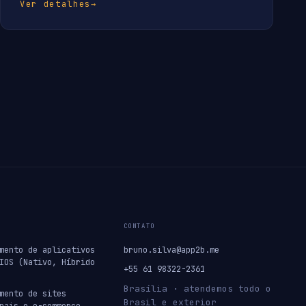
Ver detalhes
→
CONTATO
mento de aplicativos
bruno.silva@app2b.me
IOS (Nativo, Híbrido
+55 61 98322-2361
Brasília · atendemos todo o
mento de sites
Brasil e exterior