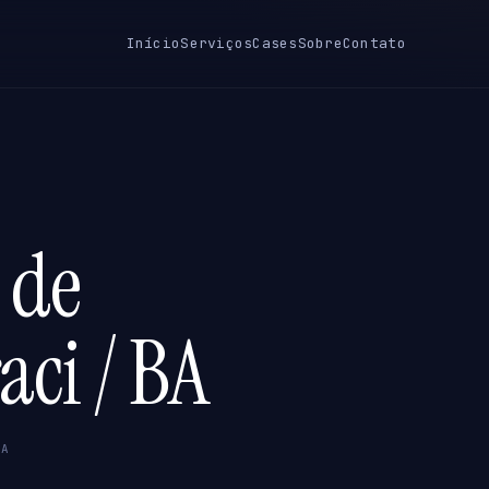
Início
Serviços
Cases
Sobre
Contato
 de
aci / BA
BA