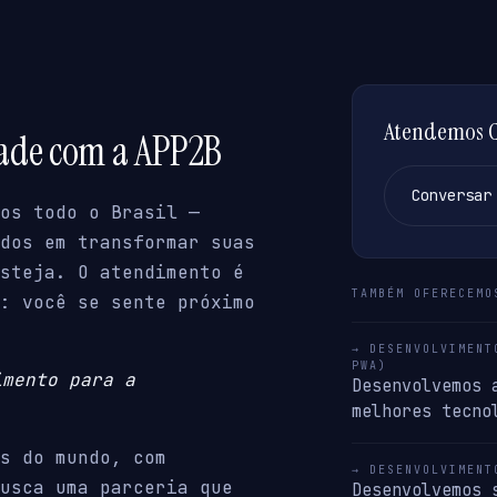
Atendemos Co
dade com a APP2B
Conversar
os todo o Brasil —
dos em transformar suas
steja. O atendimento é
TAMBÉM OFERECEMO
: você se sente próximo
→ DESENVOLVIMENT
PWA)
imento para a
Desenvolvemos 
melhores tecno
s do mundo, com
→ DESENVOLVIMENT
usca uma parceria que
Desenvolvemos 