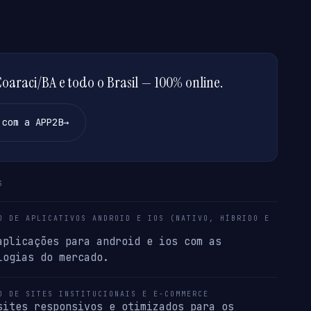
araci/BA e todo o Brasil — 100% online.
 com a APP2B
→
S
O DE APLICATIVOS ANDROID E IOS (NATIVO, HÍBRIDO E
aplicações para android e ios com as
logias do mercado.
O DE SITES INSTITUCIONAIS E E-COMMERCE
sites responsivos e otimizados para os