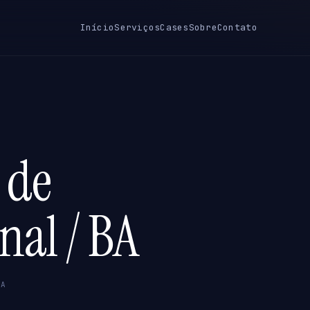
Início
Serviços
Cases
Sobre
Contato
 de
nal / BA
BA