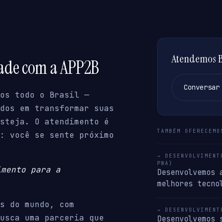
Atendemos Bo
dade com a APP2B
Conversar
os todo o Brasil —
dos em transformar suas
steja. O atendimento é
TAMBÉM OFERECEMO
: você se sente próximo
→ DESENVOLVIMENT
PWA)
imento para a
Desenvolvemos 
melhores tecno
s do mundo, com
→ DESENVOLVIMENT
usca uma parceria que
Desenvolvemos 