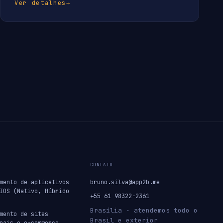
Ver detalhes
→
CONTATO
mento de aplicativos
bruno.silva@app2b.me
IOS (Nativo, Híbrido
+55 61 98322-2361
Brasília · atendemos todo o
mento de sites
Brasil e exterior