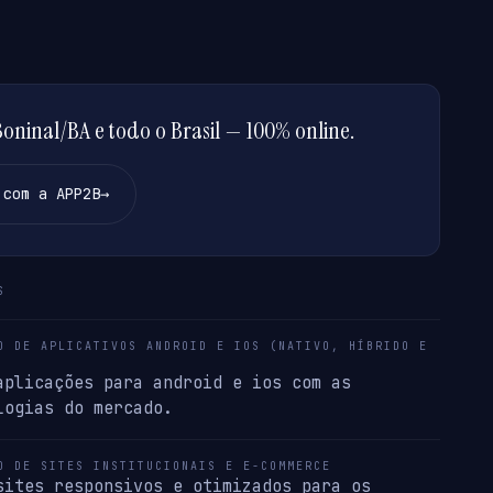
ninal/BA e todo o Brasil — 100% online.
 com a APP2B
→
S
O DE APLICATIVOS ANDROID E IOS (NATIVO, HÍBRIDO E
aplicações para android e ios com as
logias do mercado.
O DE SITES INSTITUCIONAIS E E-COMMERCE
sites responsivos e otimizados para os