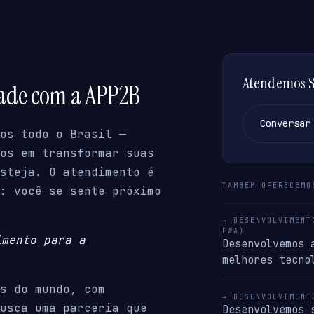
Atendemos Si
dade com a APP2B
Conversar
os todo o Brasil —
os em transformar suas
steja. O atendimento é
TAMBÉM OFERECEMO
: você se sente próximo
→ DESENVOLVIMENT
PWA)
imento para a
Desenvolvemos 
melhores tecno
s do mundo, com
→ DESENVOLVIMENT
usca uma parceria que
Desenvolvemos 