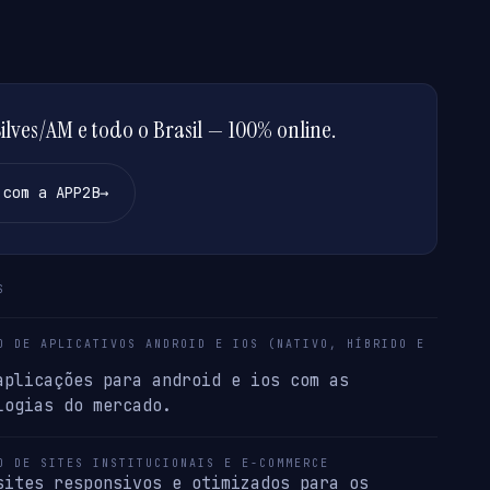
lves/AM e todo o Brasil — 100% online.
 com a APP2B
→
S
O DE APLICATIVOS ANDROID E IOS (NATIVO, HÍBRIDO E
aplicações para android e ios com as
logias do mercado.
O DE SITES INSTITUCIONAIS E E-COMMERCE
sites responsivos e otimizados para os