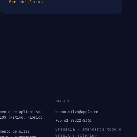
Ver detalhes
→
CONTATO
mento de aplicativos
bruno.silva@app2b.me
IOS (Nativo, Híbrido
+55 61 98322-2361
Brasília · atendemos todo o
mento de sites
Brasil e exterior