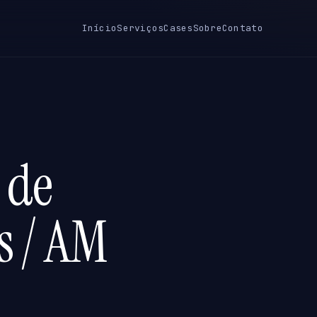
Início
Serviços
Cases
Sobre
Contato
 de
s / AM
M