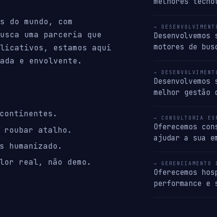
melhores tecno
s do mundo, com
→ DESENVOLVIMENT
usca uma parceria que
Desenvolvemos 
motores de bus
licativos, estamos aqui
ada e envolvente.
→ DESENVOLVIMENT
Desenvolvemos 
melhor gestão 
continentes.
→ CONSULTORIA ES
Oferecemos con
 roubar atalho.
ajudar a sua e
s humanizado.
lor real, não demo.
→ GERENCIAMENTO 
Oferecemos hos
performance e 