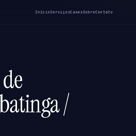
Início
Serviços
Cases
Sobre
Contato
 de
batinga /