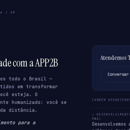
GA / SP
Atendemos Ta
dade com a APP2B
Conversar
os todo o Brasil —
tidos em transformar
ocê esteja. O
TAMBÉM OFERECEMO
nte humanizado: você se
da distância.
→ DESENVOLVIMENT
PWA)
imento para a
Desenvolvemos 