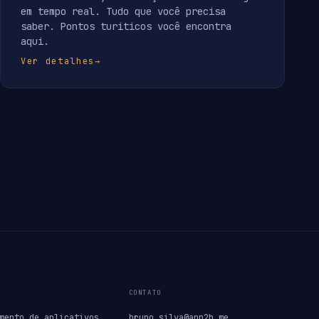
em tempo real. Tudo que você precisa
saber. Pontos turiticos você encontra
aqui.
Ver detalhes
→
CONTATO
mento de aplicativos
bruno.silva@app2b.me