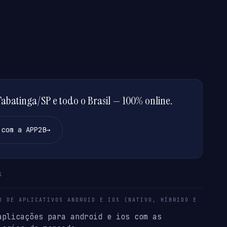
batinga/SP e todo o Brasil — 100% online.
 com a APP2B
→
S
O DE APLICATIVOS ANDROID E IOS (NATIVO, HÍBRIDO E
aplicações para android e ios com as