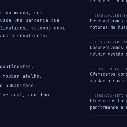
melhores tecno
s do mundo, com
→ DESENVOLVIMENT
usca uma parceria que
Desenvolvemos 
motores de bus
licativos, estamos aqui
ada e envolvente.
→ DESENVOLVIMENT
Desenvolvemos 
melhor gestão 
continentes.
→ CONSULTORIA ES
Oferecemos con
 roubar atalho.
ajudar a sua e
s humanizado.
lor real, não demo.
→ GERENCIAMENTO 
Oferecemos hos
performance e 