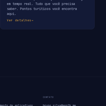
em tempo real. Tudo que você precisa
saber. Pontos turiticos você encontra
aqui.
Ver detalhes
→
CONTATO
mento de aplicativos
bruno.silva@app2b.me