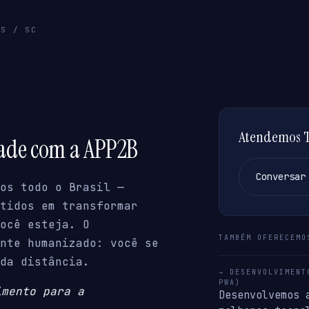
OS / SC
Atendemos Ti
dade com a APP2B
Conversar
os todo o Brasil —
tidos em transformar
ocê esteja. O
TAMBÉM OFERECEMO
nte humanizado: você se
da distância.
→ DESENVOLVIMENT
PWA)
imento para a
Desenvolvemos 