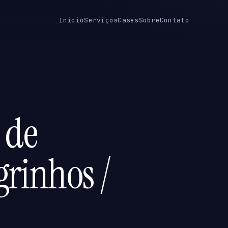
Início
Serviços
Cases
Sobre
Contato
 de
grinhos /