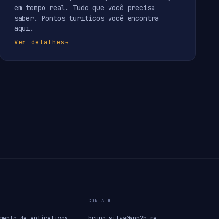
em tempo real. Tudo que você precisa
saber. Pontos turiticos você encontra
aqui.
Ver detalhes
→
CONTATO
mento de aplicativos
bruno.silva@app2b.me