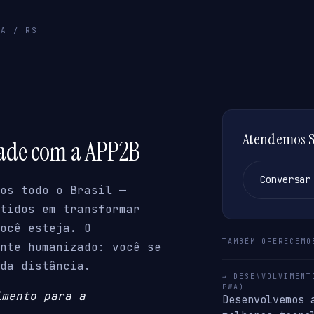
GA / RS
Atendemos Sa
dade com a APP2B
Conversar
os todo o Brasil —
tidos em transformar
ocê esteja. O
TAMBÉM OFERECEMO
nte humanizado: você se
da distância.
→ DESENVOLVIMENT
PWA)
imento para a
Desenvolvemos 