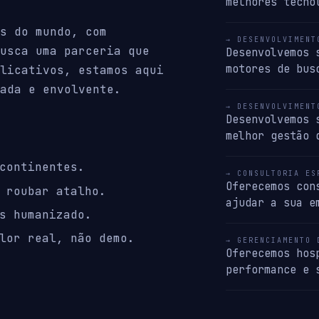
melhores tecno
s do mundo, com
→ DESENVOLVIMENT
usca uma parceria que
Desenvolvemos 
motores de bus
licativos, estamos aqui
ada e envolvente.
→ DESENVOLVIMENT
Desenvolvemos 
melhor gestão 
continentes.
→ CONSULTORIA ES
Oferecemos con
 roubar atalho.
ajudar a sua e
s humanizado.
lor real, não demo.
→ GERENCIAMENTO 
Oferecemos hos
performance e 