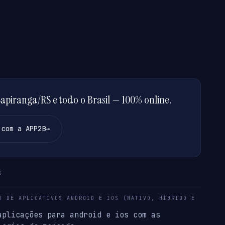
piranga/RS e todo o Brasil — 100% online.
 com a APP2B
→
S
O DE APLICATIVOS ANDROID E IOS (NATIVO, HÍBRIDO E
aplicações para android e ios com as