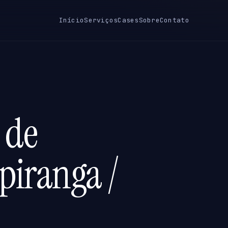
Início
Serviços
Cases
Sobre
Contato
 de
piranga /