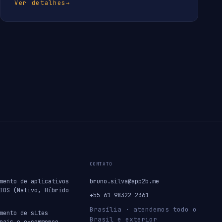
Ver detalhes
→
CONTATO
mento de aplicativos
bruno.silva@app2b.me
IOS (Nativo, Híbrido
+55 61 98322-2361
Brasília · atendemos todo o
mento de sites
Brasil e exterior