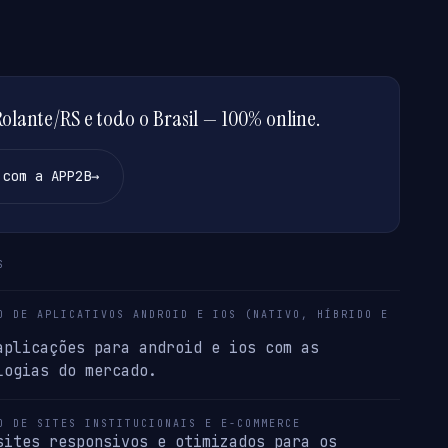
lante/RS e todo o Brasil — 100% online.
 com a APP2B
→
S
O DE APLICATIVOS ANDROID E IOS (NATIVO, HÍBRIDO E
aplicações para android e ios com as
logias do mercado.
O DE SITES INSTITUCIONAIS E E-COMMERCE
sites responsivos e otimizados para os