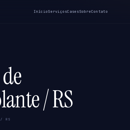
Início
Serviços
Cases
Sobre
Contato
 de
lante / RS
 / RS