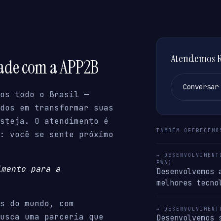
Atendemos Ro
dade com a APP2B
Conversar
os todo o Brasil —
dos em transformar suas
steja. O atendimento é
TAMBÉM OFERECEMO
: você se sente próximo
→ DESENVOLVIMENT
PWA)
imento para a
Desenvolvemos 
melhores tecno
s do mundo, com
→ DESENVOLVIMENT
usca uma parceria que
Desenvolvemos 