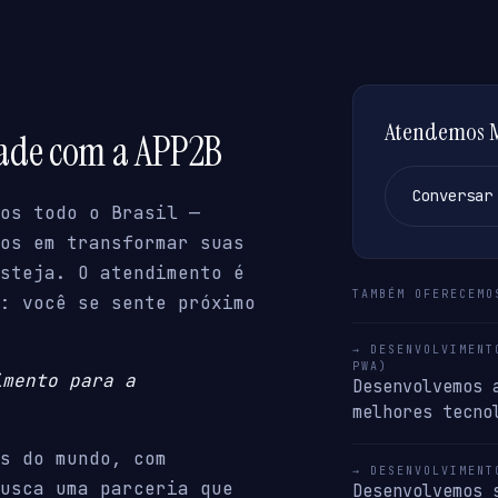
Atendemos Me
dade com a APP2B
Conversar
os todo o Brasil —
os em transformar suas
steja. O atendimento é
TAMBÉM OFERECEMO
: você se sente próximo
→ DESENVOLVIMENT
PWA)
imento para a
Desenvolvemos 
melhores tecno
s do mundo, com
→ DESENVOLVIMENT
usca uma parceria que
Desenvolvemos 