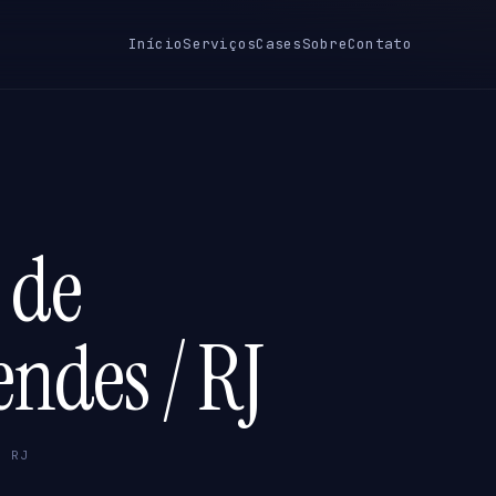
Início
Serviços
Cases
Sobre
Contato
 de
endes / RJ
/ RJ