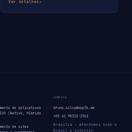
Ver detalhes
→
CONTATO
mento de aplicativos
bruno.silva@app2b.me
IOS (Nativo, Híbrido
+55 61 98322-2361
Brasília · atendemos todo o
mento de sites
Brasil e exterior