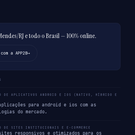
ndes/RJ e todo o Brasil — 100% online.
 com a APP2B
→
S
O DE APLICATIVOS ANDROID E IOS (NATIVO, HÍBRIDO E
aplicações para android e ios com as
logias do mercado.
O DE SITES INSTITUCIONAIS E E-COMMERCE
sites responsivos e otimizados para os