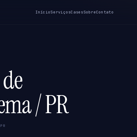
Início
Serviços
Cases
Sobre
Contato
 de
bema / PR
 PR