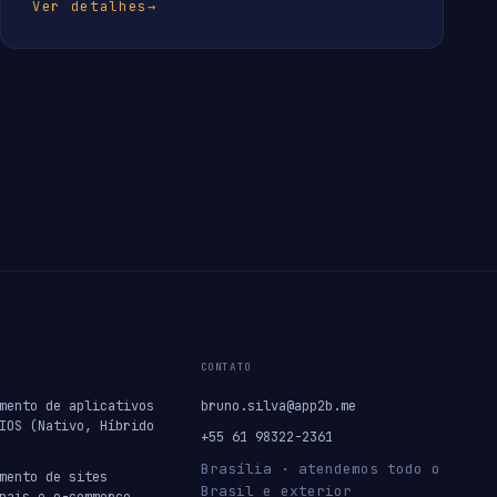
Ver detalhes
→
CONTATO
mento de aplicativos
bruno.silva@app2b.me
IOS (Nativo, Híbrido
+55 61 98322-2361
Brasília · atendemos todo o
mento de sites
Brasil e exterior