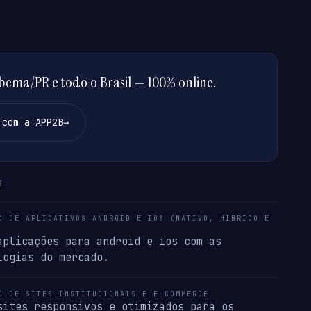
ema/PR e todo o Brasil — 100% online.
 com a APP2B
→
S
O DE APLICATIVOS ANDROID E IOS (NATIVO, HÍBRIDO E
aplicações para android e ios com as
logias do mercado.
O DE SITES INSTITUCIONAIS E E-COMMERCE
sites responsivos e otimizados para os