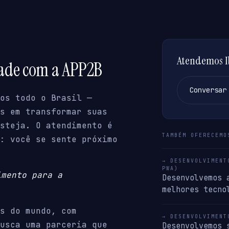
Atendemos Ib
dade com a APP2B
Conversar
os todo o Brasil —
s em transformar suas
steja. O atendimento é
TAMBÉM OFERECEMO
: você se sente próximo
→ DESENVOLVIMENT
PWA)
imento para a
Desenvolvemos 
melhores tecno
s do mundo, com
→ DESENVOLVIMENT
usca uma parceria que
Desenvolvemos 