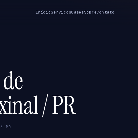
Início
Serviços
Cases
Sobre
Contato
 de
xinal / PR
 / PR