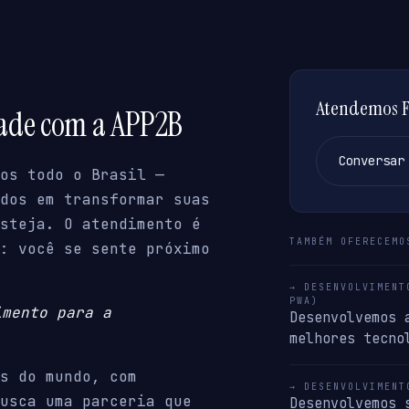
Atendemos Fa
dade com a APP2B
Conversar
os todo o Brasil —
dos em transformar suas
steja. O atendimento é
TAMBÉM OFERECEMO
: você se sente próximo
→ DESENVOLVIMENT
PWA)
imento para a
Desenvolvemos 
melhores tecno
s do mundo, com
→ DESENVOLVIMENT
usca uma parceria que
Desenvolvemos 