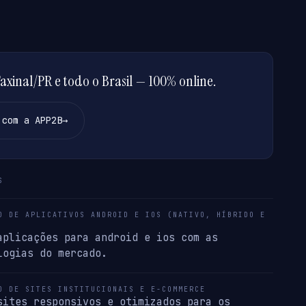
xinal/PR e todo o Brasil — 100% online.
 com a APP2B
→
S
O DE APLICATIVOS ANDROID E IOS (NATIVO, HÍBRIDO E
aplicações para android e ios com as
logias do mercado.
O DE SITES INSTITUCIONAIS E E-COMMERCE
sites responsivos e otimizados para os