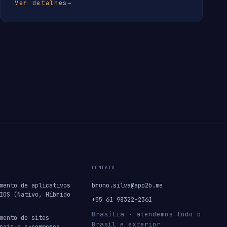
Ver detalhes
→
CONTATO
mento de aplicativos
bruno.silva@app2b.me
IOS (Nativo, Híbrido
+55 61 98322-2361
Brasília · atendemos todo o
mento de sites
Brasil e exterior