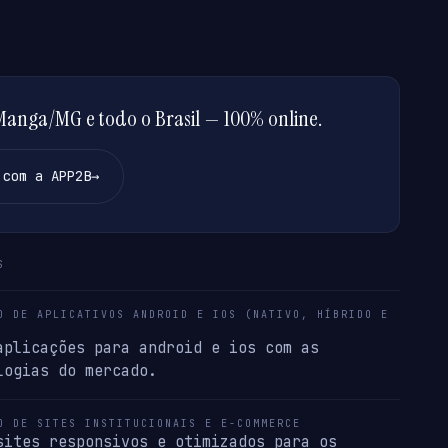
anga/MG e todo o Brasil — 100% online.
 com a APP2B
→
S
O DE APLICATIVOS ANDROID E IOS (NATIVO, HÍBRIDO E
aplicações para android e ios com as
logias do mercado.
O DE SITES INSTITUCIONAIS E E-COMMERCE
sites responsivos e otimizados para os