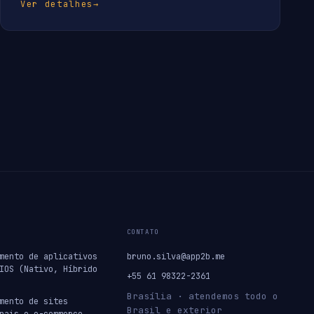
Ver detalhes
→
CONTATO
mento de aplicativos
bruno.silva@app2b.me
IOS (Nativo, Híbrido
+55 61 98322-2361
Brasília · atendemos todo o
mento de sites
Brasil e exterior