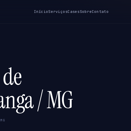
Início
Serviços
Cases
Sobre
Contato
 de
anga / MG
 MG