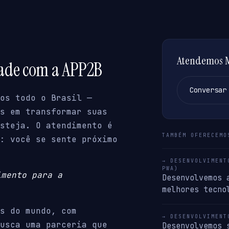
Atendemos M
dade com a APP2B
Conversar
os todo o Brasil —
s em transformar suas
steja. O atendimento é
TAMBÉM OFERECEMO
: você se sente próximo
→ DESENVOLVIMENT
PWA)
imento para a
Desenvolvemos 
melhores tecno
s do mundo, com
→ DESENVOLVIMENT
usca uma parceria que
Desenvolvemos 